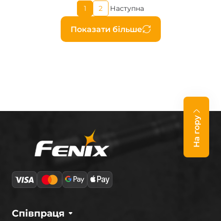
Поточна
1
2
Наступна
Page
Наступна
сторінка
сторінка
Розбивка
Показати більше
на
сторінки
На гору
Співпраця