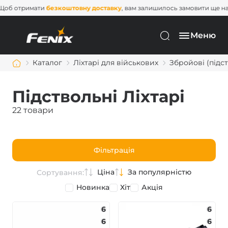
Щоб отримати
безкоштовну доставку
, вам залишилось замовити ще
Меню
Каталог
Ліхтарі для військових
Збройові (підст
Підствольні Ліхтарі
22 товари
Фільтрація
Ціна
За популярністю
Сортування:
Новинка
Хіт
Акція
6
6
6
6