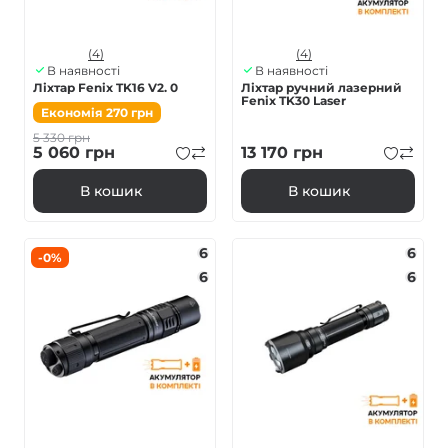
(4)
(4)
В наявності
В наявності
Ліхтар Fenix TK16 V2. 0
Ліхтар ручний лазерний
Fenix TK30 Laser
Економія
270
грн
5 330
грн
5 060
грн
13 170
грн
В кошик
В кошик
6
6
-0%
6
6