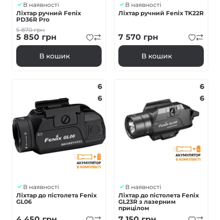
В наявності
В наявності
Ліхтар ручний Fenix
Ліхтар ручний Fenix TK22R
PD36R Pro
5 870
грн
5 850
грн
7 570
грн
В кошик
В кошик
6
6
6
6
В наявності
В наявності
Ліхтар до пістолета Fenix
Ліхтар до пістолета Fenix
GL06
GL23R з лазерним
прицілом
4 450
грн
7 150
грн