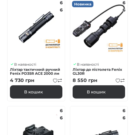
6
6
Новинка
6
6
В наявності
В наявності
Ліхтар тактичний ручний
Ліхтар до пістолета Fenix
Fenix PD35R ACE 2000 лм
GL30R
4 730
грн
8 550
грн
В кошик
В кошик
6
6
6
6