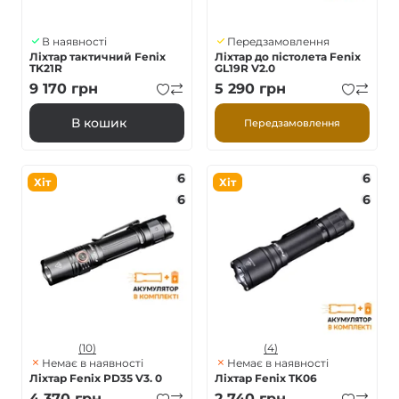
В наявності
Передзамовлення
Ліхтар тактичний Fenix
Ліхтар до пістолета Fenix
TK21R
GL19R V2.0
9 170
грн
5 290
грн
В кошик
Передзамовлення
6
6
Хіт
Хіт
6
6
(10)
(4)
Немає в наявності
Немає в наявності
Ліхтар Fenix PD35 V3. 0
Ліхтар Fenix TK06
4 370
грн
2 740
грн