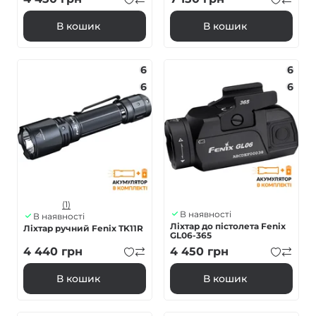
В кошик
В кошик
6
6
6
6
(1)
В наявності
В наявності
Ліхтар до пістолета Fenix
Ліхтар ручний Fenix TK11R
GL06-365
4 440
грн
4 450
грн
В кошик
В кошик