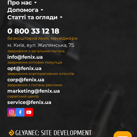
Про нас
Допомога
Статті та огляди
0 800 33 12 18
безкоштовна лінія, менеджери
м. Київ, вул. Жилянська, 75
звернення з загальних питань
info@fenix.ua
звернення оптових покупців
opt@fenix.ua
звернення корпоративних клієнтів
corp@fenix.ua
звернення з питань реклами
marketing@fenix.ua
сервісний центр
service@fenix.ua
GLYANEC: SITE DEVELOPMENT