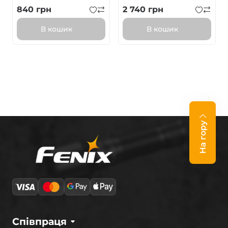
840
грн
2 740
грн
В кошик
В кошик
На гору
Співпраця