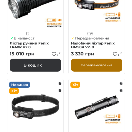
(1)
(19)
В наявності
Передзамовлення
Ліхтар ручний Fenix
Налобний ліхтар Fenix
LR40R V2.0
HM50R V2. 0
15 010
грн
3 330
грн
В кошик
Передзамовлення
6
6
Новинка
Хіт
6
6
Хіт