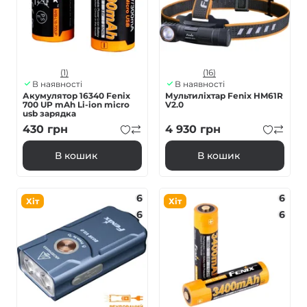
(1)
(16)
В наявності
В наявності
Акумулятор 16340 Fenix
Мультиліхтар Fenix HM61R
700 UP mAh Li-ion micro
V2.0
usb зарядка
430
грн
4 930
грн
В кошик
В кошик
6
6
Хіт
Хіт
6
6