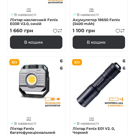
(3)
(9)
В наявності
В наявності
Ліхтар наключний Fenix
Акумулятор 18650 Fenix
E03R V2.0, синій
(3400 mAh)
1 660
грн
1 100
грн
В кошик
В кошик
6
6
Хіт
Хіт
6
6
(2)
(4)
В наявності
В наявності
Ліхтар Fenix
Ліхтар Fenix E01 V2. 0,
багатофункціональний
Чорний