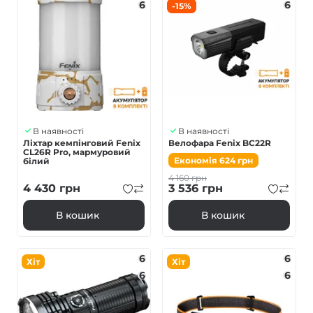
6
6
-15%
В наявності
В наявності
Ліхтар кемпінговий Fenix
Велофара Fenix BC22R
CL26R Pro, мармуровий
Економія
624
грн
білий
4 160
грн
4 430
грн
3 536
грн
В кошик
В кошик
6
6
Хіт
Хіт
6
6