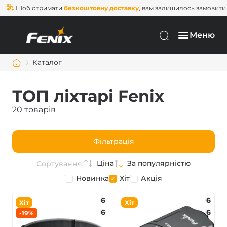
об отримати
безкоштовну доставку
, вам залишилось замовити ще на
Меню
Каталог
ТОП ліхтарі Fenix
20 товарів
Фільтрація
Ціна
За популярністю
Сортування:
Новинка
Хіт
Акція
6
6
Хіт
Хіт
6
6
-19%