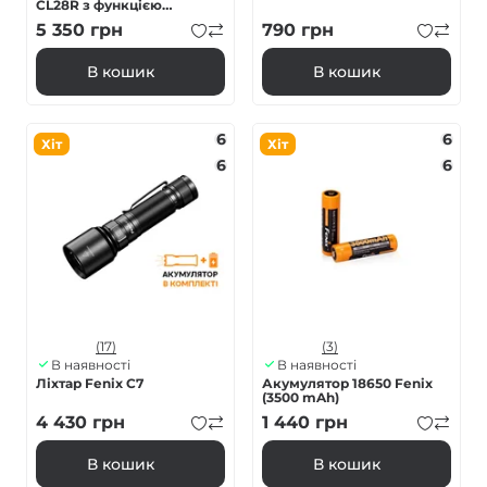
CL28R з функцією
Powerbank (10 000 mAh)
5 350
грн
790
грн
В кошик
В кошик
6
6
Хіт
Хіт
6
6
(17)
(3)
В наявності
В наявності
Ліхтар Fenix C7
Акумулятор 18650 Fenix
(3500 mAh)
4 430
грн
1 440
грн
В кошик
В кошик