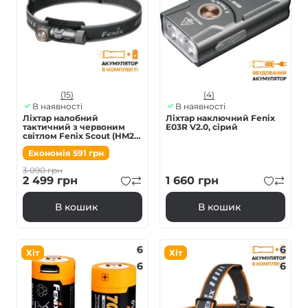
(15)
(4)
В наявності
В наявності
Ліхтар налобний
Ліхтар наключний Fenix
тактичний з червоним
E03R V2.0, сірий
світлом Fenix Scout (HM23
V2.0) | Лімітована серія
Економія
591
грн
3 090
грн
2 499
грн
1 660
грн
В кошик
В кошик
6
6
Хіт
Хіт
6
6