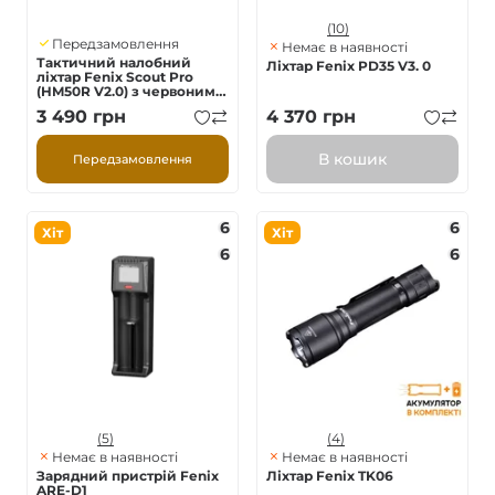
(10)
Передзамовлення
Немає в наявності
Тактичний налобний
Ліхтар Fenix PD35 V3. 0
ліхтар Fenix Scout Pro
(HM50R V2.0) з червоним
та зеленим світлом |
3 490
грн
4 370
грн
Лімітована серія
В кошик
Передзамовлення
6
6
Хіт
Хіт
6
6
(5)
(4)
Немає в наявності
Немає в наявності
Зарядний пристрій Fenix
Ліхтар Fenix TK06
ARE-D1