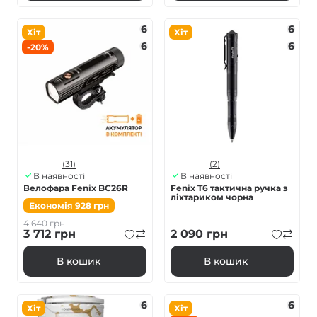
6
6
Хіт
Хіт
6
6
-20%
(31)
(2)
В наявності
В наявності
Велофара Fenix BC26R
Fenix T6 тактична ручка з
ліхтариком чорна
Економія
928
грн
4 640
грн
3 712
грн
2 090
грн
В кошик
В кошик
6
6
Хіт
Хіт