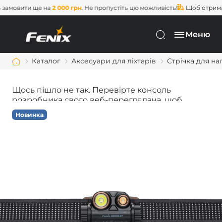
амовити ще на
2 000 грн
. Не пропустіть цю можливість!
Щоб отримат
Меню
Каталог
Аксесуари для ліхтарів
Стрічка для на
Щось пішло не так. Перевірте консоль
розробника свого веб-переглядача, щоб
дізнатися більше.
Новинка