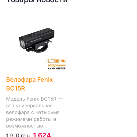
Велофара Fenix
BC15R
Модель Fenix ​​BC15R —
это универсальная
велофара с четырьмя
режимами работы и
возможностью...
1 624
1 910 грн.