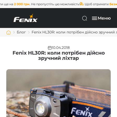
2 000 грн
. Не пропустіть цю можливість!
Щоб отримати
безкоштовну
Меню
Блог
Fenix HL30R: коли потрібен дійсно зручний 
10.04.2018
Fenix HL30R: коли потрібен дійсно
зручний ліхтар