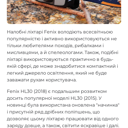
Налобні ліхтарі Fenix володіють всесвітньою
популярністю і активно використовуються не
тільки любителями походів, рибалками і
мисливцями, а й спелеологами. Також, подібні
ліхтарі використовуються практично в будь-
якій сфері, де може знадобитися компактний і
легкий джерело освітлення, який не буде
заважати рухам користувача.
Fenix HL30 (2018) є подальшим розвитком
досить популярної моделі HL30 (2015). У
новинці була використана оновлена "начинка"
і присутній ряд дрібних поліпшень, що
дозволяє цьому ліхтарю працювати від одного
заряду довше, а також, світити яскравіше і далі.