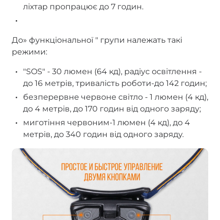
ліхтар пропрацює до 7 годин.
До» функціональної " групи належать такі
режими:
"SOS" - 30 люмен (64 кд), радіус освітлення -
до 16 метрів, тривалість роботи-до 142 годин;
безперервне червоне світло - 1 люмен (4 кд),
до 4 метрів, до 170 годин від одного заряду;
миготіння червоним-1 люмен (4 кд), до 4
метрів, до 340 годин від одного заряду.