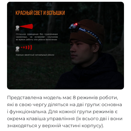
Представлена модель має 8 режимів роботи,
які в свою чергу діляться на дві групи: основна
і функціональна. Для кожної групи режимів є
окрема клавіша управління (їх всього дві і вони
знаходяться у верхній частині корпусу).