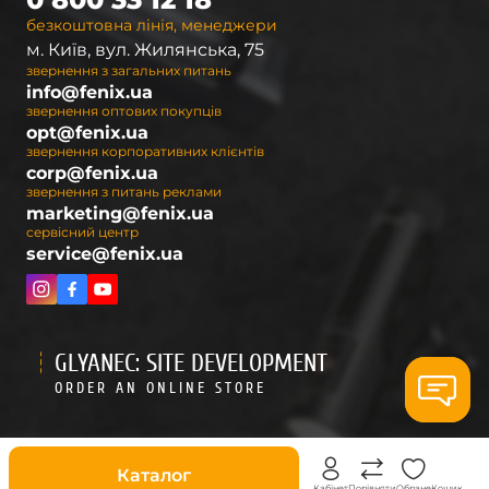
безкоштовна лінія, менеджери
м. Київ, вул. Жилянська, 75
звернення з загальних питань
info@fenix.ua
звернення оптових покупців
opt@fenix.ua
звернення корпоративних клієнтів
corp@fenix.ua
звернення з питань реклами
marketing@fenix.ua
сервісний центр
service@fenix.ua
GLYANEC: SITE DEVELOPMENT
ORDER AN ONLINE STORE
Знижки
Каталог
Кабінет
Порівняти
Обране
Кошик