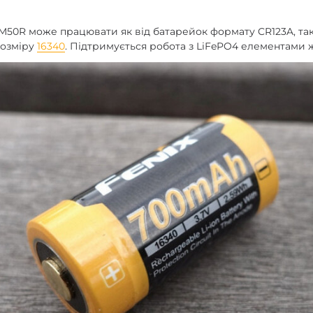
M50R може працювати як від батарейок формату CR123A, так і
розміру
16340
. Підтримується робота з LiFePO4 елементами 