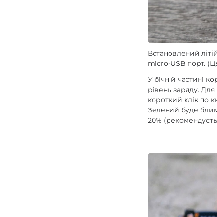
Встановлений літі
micro-USB порт. (Ц
У бічній частині к
рівень заряду. Для
короткий клік по к
Зелений буде блим
20% (рекомендуєть