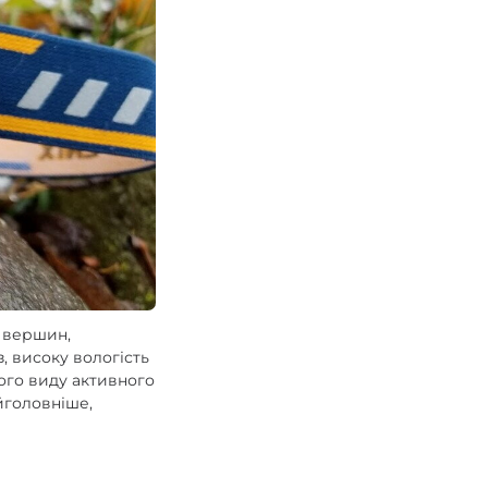
і вершин,
 високу вологість
ого виду активного
айголовніше,