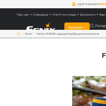
Щоб отримати
без
Про нас
Співпраця
Статті та огляди
Допомога
Відг
Пошук
Каталог
Блог
Fenix HM50R-кращий вибір для альпініста
Знижки
F
Новинки
Ліхтарі Fenix
Ліхтарі для військ
Акумулятори Feni