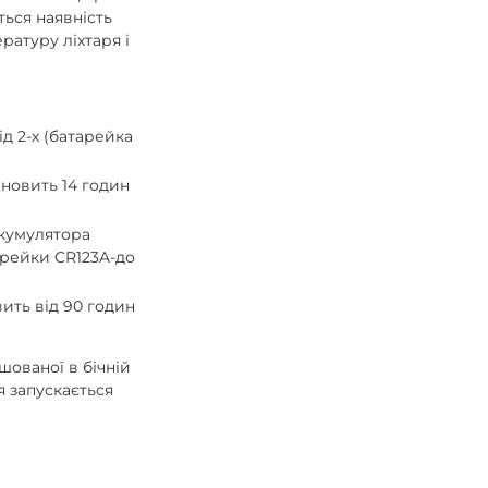
ться наявність
атуру ліхтаря і
ід 2-х (батарейка
ановить 14 годин
акумулятора
арейки CR123A-до
ить від 90 годин
шованої в бічній
я запускається