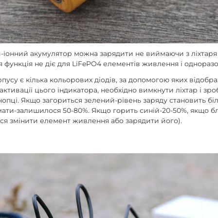
й-іонний акумулятор можна зарядити не виймаючи з ліхтар
я функція не діє для LiFePO4 елементів живлення і однораз
орпусу є кілька кольорових діодів, за допомогою яких відоб
 активації цього індикатора, необхідно вимкнути ліхтар і зр
нопці. Якщо загориться зелений-рівень заряду становить бі
ати-залишилося 50-80%. Якщо горить синій-20-50%, якщо 
ся змінити елемент живлення або зарядити його).