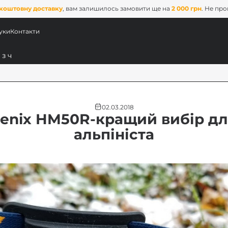
коштовну доставку
, вам залишилось замовити ще на
2 000 грн
. Не пр
уки
Контакти
02.03.2018
enix HM50R-кращий вибір д
альпініста
ових
x