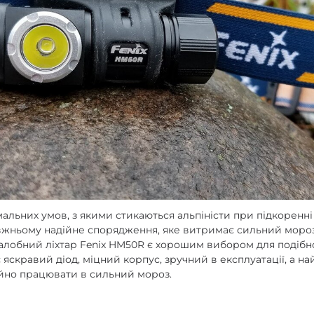
enix
арів
альних умов, з якими стикаються альпіністи при підкоренн
вжньому надійне спорядження, яке витримає сильний мороз,
 Налобний ліхтар Fenix HM50R є хорошим вибором для подібн
є яскравий діод, міцний корпус, зручний в експлуатації, а н
йно працювати в сильний мороз.