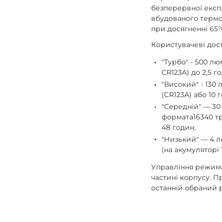
безперервної експл
вбудованого термо
при досягненні 65°
Користувачеві дос
"Турбо" - 500 лю
CR123A) до 2,5 г
"Високий" - 130
(CR123A) або 10 г
"Середній" — 30
формата16340 тр
48 годин;
"Низький" — 4 л
(на акумуляторі 
Управління режима
частині корпусу. Пр
останній обраний 