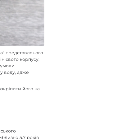
ка" представленого
мінієвого корпусу,
 умови
 у воду, адже
закріпити його на
нського
иблизно 5,7 років