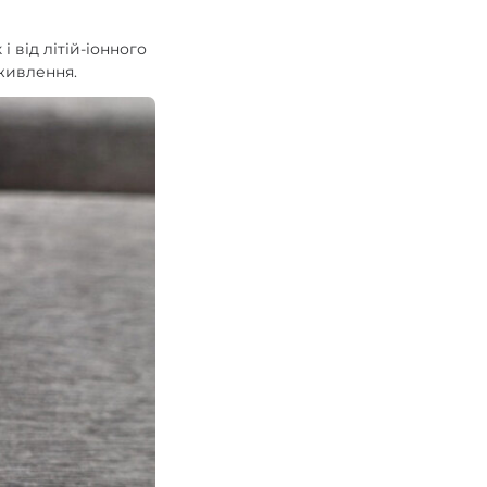
 від літій-іонного
живлення.