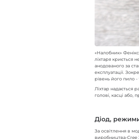
«Налобник» Фенікс
ліхтаря криється не
анодованого за ста
експлуатації. Зокр
рівень його пило -
Ліхтар надається 
голові, касці або,
Діод, режими
За освітлення в мо
виробництва-Cree X