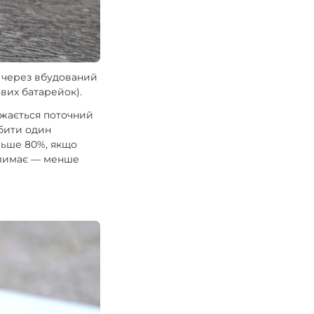
я через вбудований
ових батарейок).
ражається поточний
обити один
льше 80%, якщо
блимає — менше