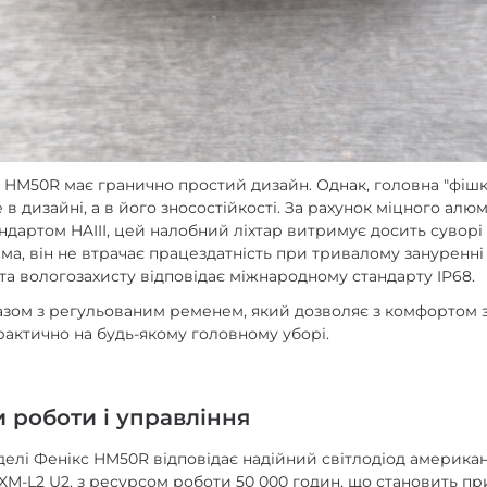
 HM50R має гранично простий дизайн. Однак, головна "фіш
 в дизайні, а в його зносостійкості. За рахунок міцного алю
ндартом HAIII, цей налобний ліхтар витримує досить суворі
ема, він не втрачає працездатність при тривалому зануренні
 та вологозахисту відповідає міжнародному стандарту IP68.
разом з регульованим ременем, який дозволяє з комфортом 
 практично на будь-якому головному уборі.
 роботи і управління
делі Фенікс HM50R відповідає надійний світлодіод америка
M-L2 U2, з ресурсом роботи 50 000 годин, що становить пр