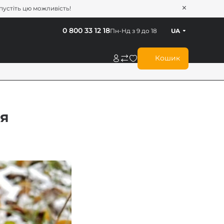
опустіть цю можливість!
0 800 33 12 18
Пн-Нд з 9 до 18
UA
Кошик
ля