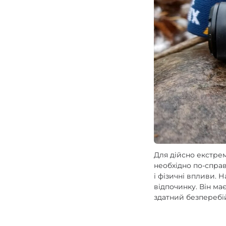
Зарядні пристрої F
Аксесуари для ліхт
Для дійсно екстрем
необхідно по-спра
і фізичні впливи.
відпочинку. Він ма
здатний безперебі