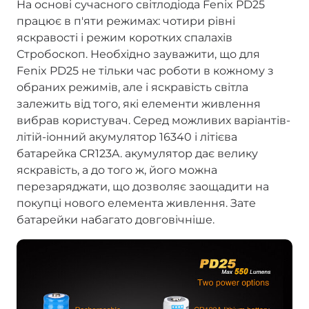
На основі сучасного світлодіода Fenix PD25
працює в п'яти режимах: чотири рівні
яскравості і режим коротких спалахів
Стробоскоп. Необхідно зауважити, що для
Fenix PD25 не тільки час роботи в кожному з
обраних режимів, але і яскравість світла
залежить від того, які елементи живлення
вибрав користувач. Серед можливих варіантів-
літій-іонний акумулятор 16340 і літієва
батарейка CR123A. акумулятор дає велику
яскравість, а до того ж, його можна
перезаряджати, що дозволяє заощадити на
покупці нового елемента живлення. Зате
батарейки набагато довговічніше.