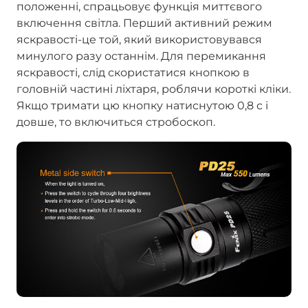
положенні, спрацьовує функція миттєвого
включення світла. Перший активний режим
яскравості-це той, який використовувався
минулого разу останнім. Для перемикання
яскравості, слід скористатися кнопкою в
головній частині ліхтаря, роблячи короткі кліки.
Якщо тримати цю кнопку натиснутою 0,8 с і
довше, то включиться стробоскоп.