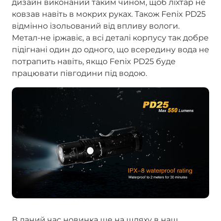
дизайн виконаний таким чином, щоб ліхтар не
ковзав навіть в мокрих руках. Також Fenix PD25
відмінно ізольований від впливу вологи.
Метал-не іржавіє, а всі деталі корпусу так добре
підігнані один до одного, що всередину вода не
потрапить навіть, якщо Fenix PD25 буде
працювати півгодини під водою.
В даний час новинка ще на шляху в наш