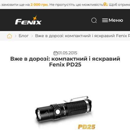
ити ще на
2 000 грн
. Не пропустіть цю можливість!
Щоб отримати
без
Меню
Блог
Вже в дорозі: компактний і яскравий Fenix 
01.05.2015
Вже в дорозі: компактний і яскравий
Fenix PD25