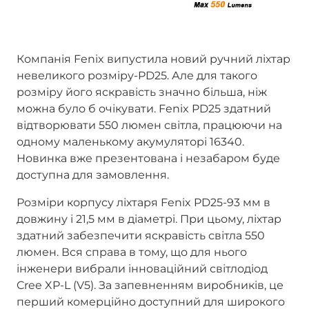
Компанія Fenix випустила новий ручний ліхтар
невеликого розміру-PD25. Але для такого
розміру його яскравість значно більша, ніж
можна було б очікувати. Fenix PD25 здатний
відтворювати 550 люмен світла, працюючи на
одному маленькому акумуляторі 16340.
Новинка вже презентована і незабаром буде
доступна для замовлення.
Розміри корпусу ліхтаря Fenix PD25-93 мм в
довжину і 21,5 мм в діаметрі. При цьому, ліхтар
здатний забезпечити яскравість світла 550
люмен. Вся справа в тому, що для нього
інженери вибрали інноваційний світлодіод
Cree XP-L (V5). За запевненням виробників, це
перший комерційно доступний для широкого