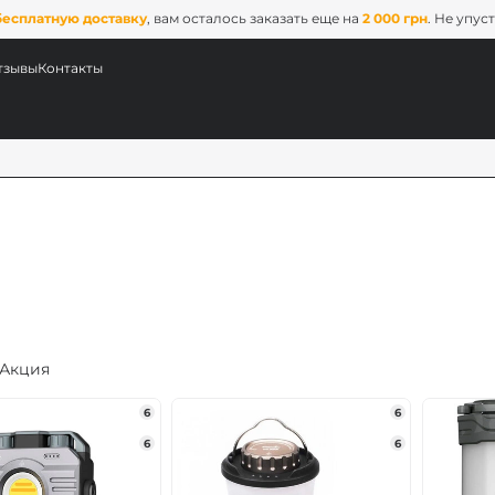
бесплатную доставку
, вам осталось заказать еще на
2 000 грн
. Не упус
тзывы
Контакты
Акция
ых
6
6
6
6
ix