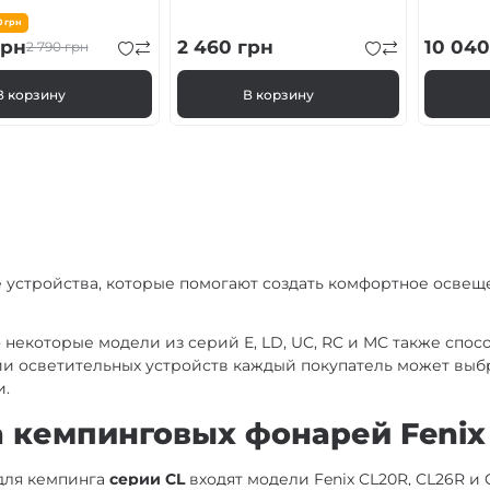
0
грн
рн
2 460
грн
10 04
2 790
грн
В корзину
В корзину
 устройства, которые помогают создать комфортное освеще
 некоторые модели из серий E, LD, UC, RC и MC также спо
зии осветительных устройств каждый покупатель может вы
и.
 кемпинговых фонарей Fenix
для кемпинга
серии CL
входят модели Fenix CL20R, CL26R и 