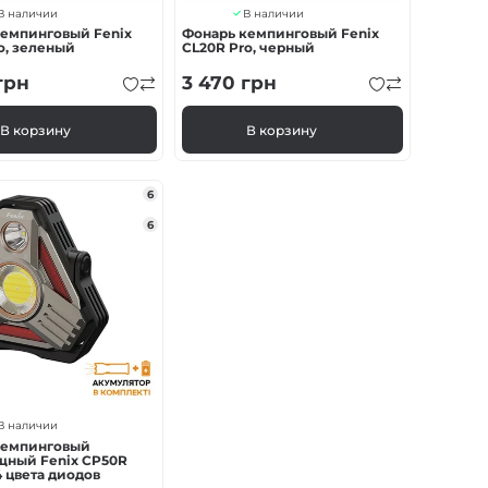
В наличии
В наличии
кемпинговый Fenix
Фонарь кемпинговый Fenix
o, зеленый
CL20R Pro, черный
грн
3 470
грн
В корзину
В корзину
6
6
В наличии
кемпинговый
щный Fenix CP50R
4 цвета диодов