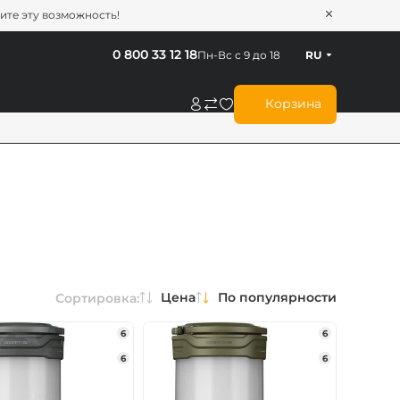
тите эту возможность!
0 800 33 12 18
Пн-Вс с 9 до 18
RU
Корзина
Цена
По популярности
Сортировка:
6
6
6
6