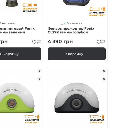
(1)
В наличии
В наличии
кемпинговый Fenix
Фонарь прожектор Fenix
емно-зеленый
CL27R темно-голубой
грн
4 390
грн
В корзину
В корзину
6
6
6
6