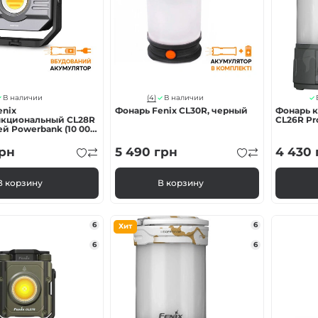
ва Fenix
онарей
(4)
В наличии
В наличии
enix
Фонарь Fenix CL30R, черный
Фонарь к
кциональный CL28R
CL26R Pr
й Powerbank (10 000
рн
5 490
грн
4 430
В корзину
В корзину
6
6
Хит
6
6