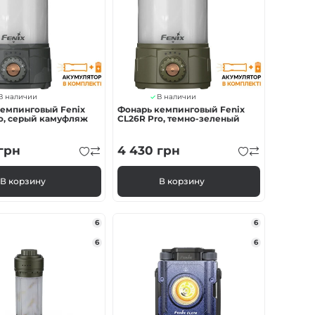
В наличии
В наличии
емпинговый Fenix ​​
Фонарь кемпинговый Fenix ​​
o, серый камуфляж
CL26R Pro, темно-зеленый
грн
4 430
грн
В корзину
В корзину
6
6
6
6