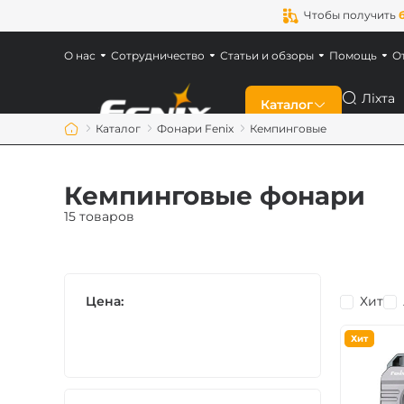
Чтобы получить
О нас
Сотрудничество
Статьи и обзоры
Помощь
О
Поиск
Каталог
Каталог
Фонари Fenix
Кемпинговые
Скидки
Кемпинговые фонари
Новинки
15 товаров
Фонари Fenix
Цена:
Хит
Фонари для военн
Хит
Аккумуляторы Fen