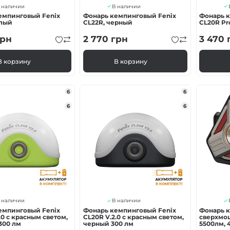
 наличии
В наличии
емпинговый Fenix
Фонарь кемпинговый Fenix
Фонарь 
елый
CL22R, черный
CL20R Pr
рн
2 770
грн
3 470
В корзину
В корзину
6
6
6
6
 наличии
В наличии
емпинговый Fenix
Фонарь кемпинговый Fenix
Фонарь 
.0 с красным светом,
CL20R V.2.0 с красным светом,
сверхмо
300 лм
черный 300 лм
5500лм, 