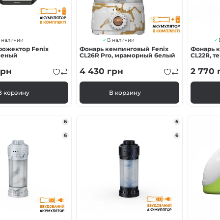
 наличии
В наличии
ожектор Fenix ​​
Фонарь кемпинговый Fenix ​​
Фонарь 
леный
CL26R Pro, мраморный белый
CL22R, т
рн
4 430
грн
2 770
В корзину
В корзину
6
6
6
6