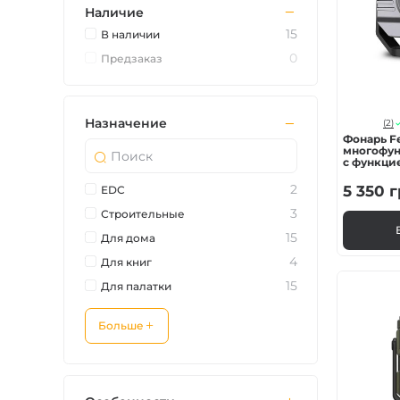
Наличие
Зарядные устройст
15
В наличии
0
Предзаказ
Аксессуары для ф
Назначение
(2)
Фонарь F
многофун
с функцие
mAh)
2
5 350
г
EDC
3
Строительные
15
Для дома
4
Для книг
15
Для палатки
Больше