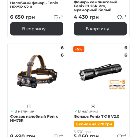
Фонарь кемпинговый
Налобный фонарь Fenix
Fenix ​​CL26R Pro,
HP25R V2.0
мраморный белый
6 650
грн
4 430
грн
В корзину
В корзину
6
6
-5%
6
6
(2)
(4)
В наличии
В наличии
Фонарь налобный Fenix
Фонарь Fenix TK16 V2.0
HM75R
Економия
270
грн
5 330
грн
8 490
грн
5 060
грн