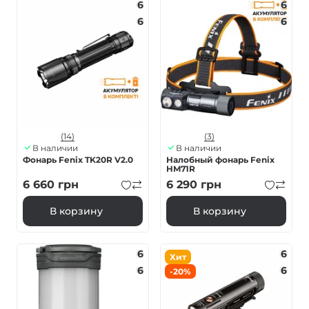
6
6
6
6
(14)
(3)
В наличии
В наличии
Фонарь Fenix TK20R V2.0
Налобный фонарь Fenix
HM71R
6 660
грн
6 290
грн
В корзину
В корзину
6
6
Хит
6
6
-20%