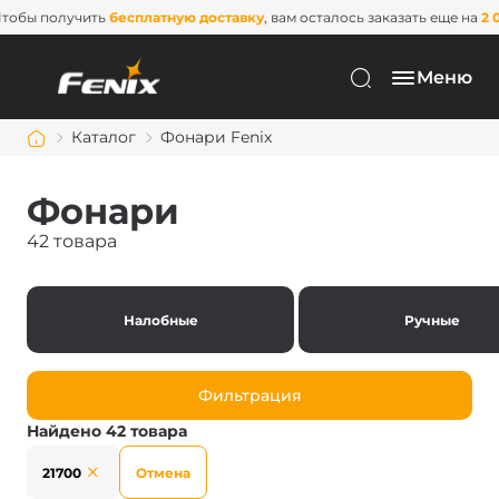
Чтобы получить
бесплатную доставку
, вам осталось заказать еще на
2 
Меню
Каталог
Фонари Fenix
Фонари
42 товара
Налобные
Ручные
Фильтрация
Найдено 42 товара
21700
Отмена