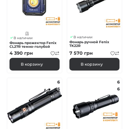
(1)
В наличии
В наличии
Фонарь ручной Fenix
Фонарь прожектор Fenix
TK22R
CL27R темно-голубой
4 390
грн
7 570
грн
В корзину
В корзину
6
6
6
6