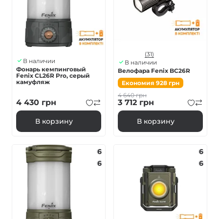
(31)
В наличии
В наличии
Фонарь кемпинговый
Велофара Fenix BC26R
Fenix ​​CL26R Pro, серый
камуфляж
Економия
928
грн
4 640
грн
4 430
грн
3 712
грн
В корзину
В корзину
6
6
6
6