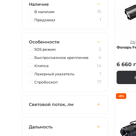
Наличие
Зарядные устройст
15
В наличии
1
Предзаказ
Аксессуары для ф
Особенности
(14)
Фонарь Fe
2
SOS режим
4
Быстросъемное крепление
6 660
г
14
Клипса
1
Лазерный указатель
17
Стробоскоп
-0%
Световой поток, лм
Дальность