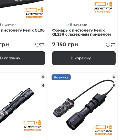
В наличии
В наличии
пистолету Fenix ​​GL06
Фонарь к пистолету Fenix
GL23R с лазерным прицелом
грн
7 150
грн
В корзину
В корзину
6
6
Новинка
6
6