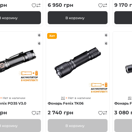
рн
6 950
грн
9 170
г
В корзину
В корзину
6
6
Хит
6
6
(4)
(6)
Нет в наличии
Нет в наличии
nix PD35 V3.0
Фонарь Fenix TK06
Фонарь F
рн
2 740
грн
3 080
В корзину
В корзину