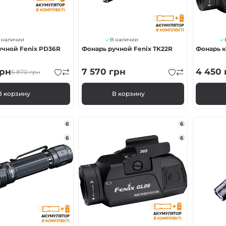
 наличии
В наличии
учной Fenix PD36R
Фонарь ручной Fenix TK22R
Фонарь к 
рн
7 570
грн
4 450
5 870
грн
В корзину
В корзину
6
6
6
6