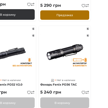
рн
5 290
грн
В корзину
Предзаказ
6
6
6
6
(2)
Нет в наличии
Нет в наличии
enix PD32 V2.0
Фонарь Fenix PD36 TAC
грн
5 240
грн
В корзину
В корзину