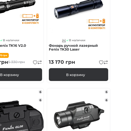
(4)
В наличии
В наличии
enix TK16 V2.0
Фонарь ручной лазерный
Fenix ​​TK30 Laser
70
грн
грн
13 170
грн
5 330
грн
В корзину
В корзину
6
6
6
6