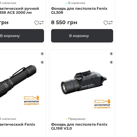
В наличии
В наличии
тактический ручной
Фонарь для пистолета Fenix
35R ACE 2000 лм
GL30R
грн
8 550
грн
В корзину
В корзину
6
6
6
6
В наличии
Предзаказ
актический Fenix
Фонарь для пистолета Fenix ​​
GL19R V2.0