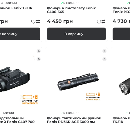
В наличии
В наличии
чной Fenix ​​TK11R
Фонарь к пистолету Fenix ​​
Фонарь 
GL06-365
Fenix PD
грн
4 450
грн
4 730
В корзину
В корзину
6
6
6
6
 наличии
В наличии
одствольный
Фонарь тактический ручной
Фонарь т
ий Fenix GL07 700
Fenix PD36R ACE 3000 лм
TK21R