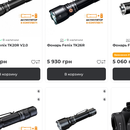
ва Fenix
онарей
(2)
(4)
В наличии
В наличии
nix TK20R V2.0
Фонарь Fenix TK26R
Фонарь F
Економия
2
рн
5 930
грн
5 060
В корзину
В корзину
6
6
6
6