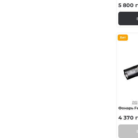
5 800
г
Хит
(10)
Фонарь Fe
4 370
г