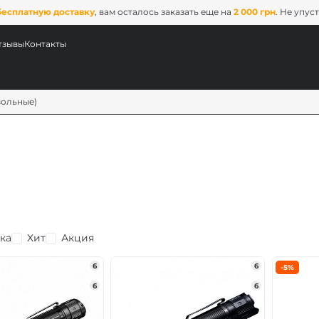
бесплатную доставку
, вам осталось заказать еще на
2 000 грн
. Не упус
тзывы
Контакты
вольные)
ка
Хит
Акция
ых
6
6
-5%
6
6
ix