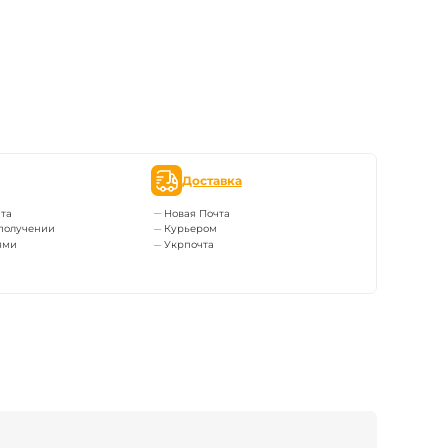
Доставка
та
Новая Почта
получении
Курьером
ями
Укрпочта