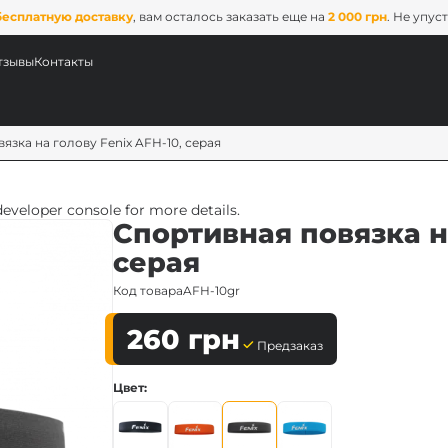
бесплатную доставку
, вам осталось заказать еще на
2 000 грн
. Не упус
тзывы
Контакты
язка на голову Fenix AFH-10, серая
veloper console for more details.
Спортивная повязка на
серая
Код товара
AFH-10gr
260
грн
Предзаказ
ых
Цвет
ix