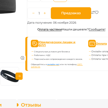
ва Fenix
Предзаказ
онарей
Дата получения: 06 ноября 2026
Нашли дешевле?
Сообщите!
Оплата частями
Юридическим лицам и
Оплата
ФЛП
Онлайн опла
Специальные условия для бизнеса
Оплата при 
Работаем с НДС
Оплата част
Персональное сопровождение каждого заказа.
Обращайтесь в
онлайн-чат
или по телефону
(097) 
428 84 55
и
Отзывы