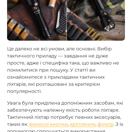
Це далеко не всі умови, але основні. Вибір
тактичного приладу — завдання не дуже
просте, адже і специфіка така, що важливо не
помилитися при пошуку. У статті ви
ознайомитеся з прикладами тактичних
ліхтарів, які розташовані за критерієм
популярності.
Увага була приділена допоміжним засобам, які
забезпечують належну якість роботи ліхтаря.
Тактичний ліхтар потребує певних аксесуарів,
таких як:
виносні кнопки
,
кріплення
,
фільтр
. З їх
допомогою спрощується використання