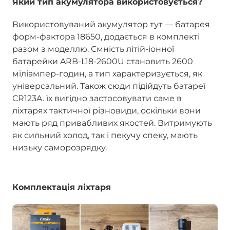
Який тип акумулятора використовується?
Використовуваний акумулятор тут — батарея
форм-фактора 18650, додається в комплекті
разом з моделлю. Ємність літій-іонної
батарейки ARB-L18-2600U становить 2600
міліампер-годин, а тип характеризується, як
універсальний. Також сюди підійдуть батареї
CR123A. їх вигідно застосовувати саме в
ліхтарях тактичної різновиди, оскільки вони
мають ряд привабливих якостей. Витримують
як сильний холод, так і пекучу спеку, мають
низьку саморозрядку.
Комплектація ліхтаря