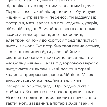
сферою їх застосування, а значить,
відповідають конкретним завданням і цілям.
Перш за все, такий ліхтар повинен бути дуже
міцним. Витривалим, переносити віддачу від
пострілів, мати захист від пошкоджень, ударів,
вібрацій, падінь. Звичайно, важливо не тільки
захистити ліхтар зовні, але і всередині,
електроніку. Тому до корпусу пред'являються
високі вимоги. Тут потрібна своя певна оптика,
промінь повинен бути далекобійним,
сконцентрованим, щоб точно висвітлювати
необхідну мішень. Зараз під торговою маркою
випускаються вкрай цікаві, досить яскраві
моделі з прекрасною далекобійністю. У них
використовуються надійні, з великим
ресурсом роботи, діоди. Природно, ліхтарі
роблять абсолютно все водонепроникними.
Нічого не повинно перешкодити виконанню
тактичного завдання, а ліхтар зобов'язаний