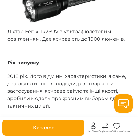
Ліхтар Fenix Tk25UV з ультрафіолетовим
освітленням. Дає яскравість до 1000 люменів.
Рік випуску
2018 рік. Його відмінні характеристики, а саме,
два різнотипні світлодіоди, різні варіанти
застосування, яскраве світло та інші якості,
зробили модель прекрасним вибором для
тактичних цілей.
Знижки
Каталог
Який тип акумулятора використовується?
Кабінет
Порівняти
Обране
Кошик