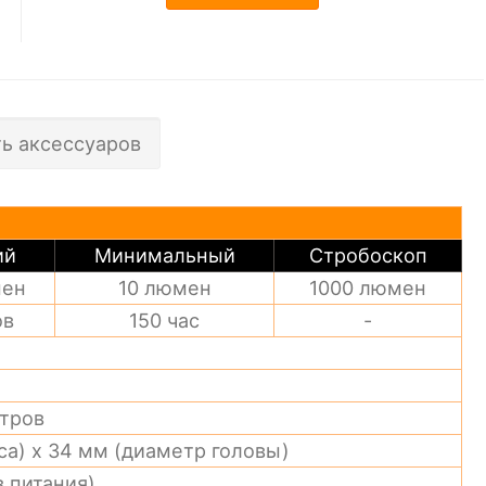
ь аксессуаров
ий
Минимальный
Стробоскоп
мен
10 люмен
1000 люмен
ов
150 час
-
етров
са) х 34 мм (диаметр головы)
в питания)