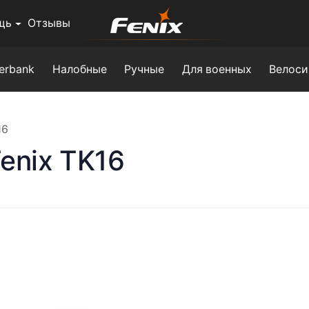
щь
Отзывы
erbank
Налобные
Ручные
Для военных
Велоси
16
enix TK16