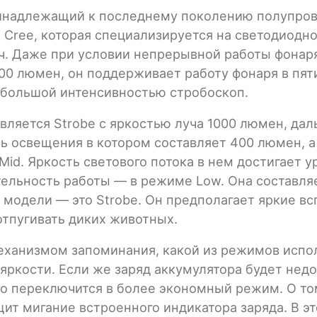
принадлежащий к последнему поколению полупров
Cree, которая специализируется на светодиодно
ч. Даже при условии непрерывной работы фонаря,
000 люмен, он поддерживает работу фонаря в пя
 большой интенсивностью стробоскоп.
вляется Strobe с яркостью луча 1000 люмен, да
ость освещения в котором составляет 400 люмен, 
Mid. Яркость светового потока в нем достигает у
ельность работы — в режиме Low. Она составляет
модели — это Strobe. Он предполагает яркие в
отпугивать диких животных.
еханизмом запоминания, какой из режимов испо
яркости. Если же заряд аккумулятора будет нед
о переключится в более экономный режим. О том
ит мигание встроенного индикатора заряда. В э