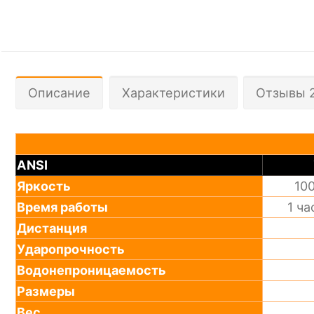
Описание
Характеристики
Отзывы 
ANSI
Яркость
10
Время работы
1 ча
Дистанция
Ударопрочность
Водонепроницаемость
Размеры
Вес