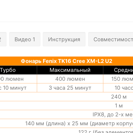
2
Видео 1
Инструкция
Совместимост
Фонарь Fenix TK16 Cree XM-L2 U2
Турбо
Максимальный
Средн
00 люмен
400 люмен
150 лю
с 10 минут
3 часа 25 минут
10 час
240 м
1 м
IPX8, до 2-х м
140 мм (длина) х 25 мм (диаметр корпу
122 г (без элементо