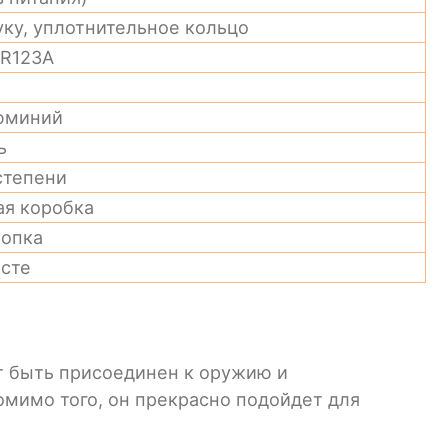
уку, уплотнительное кольцо
CR123A
юминий
ь
степени
ая коробка
нопка
осте
т быть присоединен к оружию и
мимо того, он прекрасно подойдет для