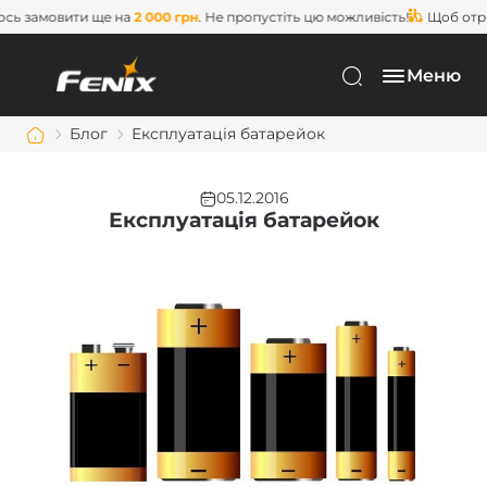
амовити ще на
2 000 грн
. Не пропустіть цю можливість!
Щоб отримат
Меню
Блог
Експлуатація батарейок
05.12.2016
Експлуатація батарейок