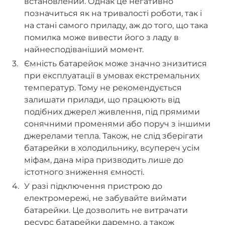
встановлений. Однак це негативно
позначиться як на тривалості роботи, так і
на стані самого приладу, аж до того, що така
помилка може вивести його з ладу в
найнесподіваніший момент.
Ємність батарейок може значно знизитися
при експлуатації в умовах екстремальних
температур. Тому не рекомендується
залишати прилади, що працюють від
подібних джерел живлення, під прямими
сонячними променями або поруч з іншими
джерелами тепла. Також, не слід зберігати
батарейки в холодильнику, всупереч усім
міфам, дана міра призводить лише до
істотного зниження ємності.
У разі підключення пристрою до
електромережі, не забувайте виймати
батарейки. Це дозволить не витрачати
ресурс батарейки даремно, а також