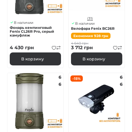
(31)
В наличии
В наличии
Фонарь кемпинговый
Велофара Fenix BC26R
Fenix ​​CL26R Pro, серый
камуфляж
Економия
928
грн
4 640
грн
4 430
грн
3 712
грн
В корзину
В корзину
6
6
-15%
6
6