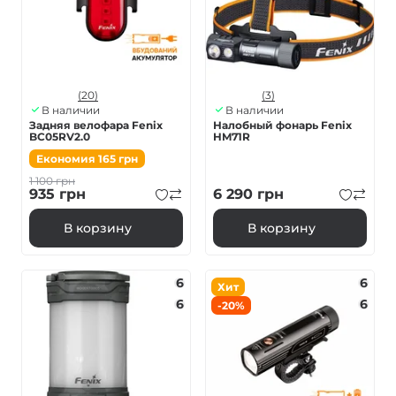
(20)
(3)
В наличии
В наличии
Задняя велофара Fenix
Налобный фонарь Fenix
BC05RV2.0
HM71R
Економия
165
грн
1 100
грн
935
грн
6 290
грн
В корзину
В корзину
6
6
Хит
6
6
-20%