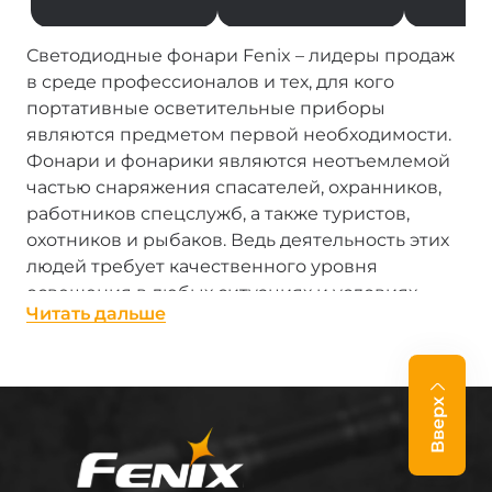
Светодиодные фонари Fenix – лидеры продаж
в среде профессионалов и тех, для кого
портативные осветительные приборы
являются предметом первой необходимости.
Фонари и фонарики являются неотъемлемой
частью снаряжения спасателей, охранников,
работников спецслужб, а также туристов,
охотников и рыбаков. Ведь деятельность этих
людей требует качественного уровня
освещения в любых ситуациях и условиях,
Читать дальше
даже экстремальных.
Фонари производства Fenix – настоящие «лучи
солнца в кармане». Каждый, от сверхмощного
Вверх
профессионального фонаря с LED до
миниатюрного брелка-фонарика, достойно
выполняют свою работу. Фонари Феникс