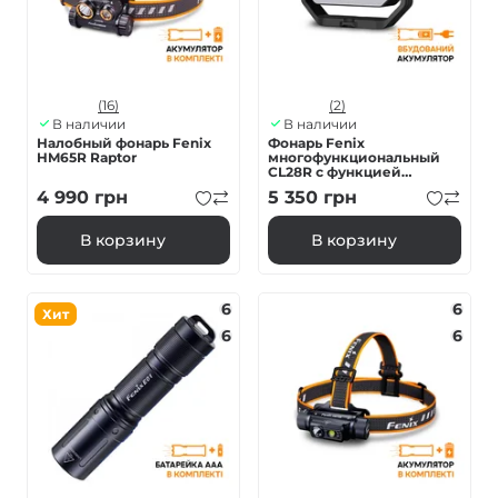
(16)
(2)
В наличии
В наличии
Налобный фонарь Fenix
Фонарь Fenix
HM65R Raptor
многофункциональный
CL28R с функцией
Powerbank (10 000 mAh)
4 990
грн
5 350
грн
В корзину
В корзину
6
6
Хит
6
6