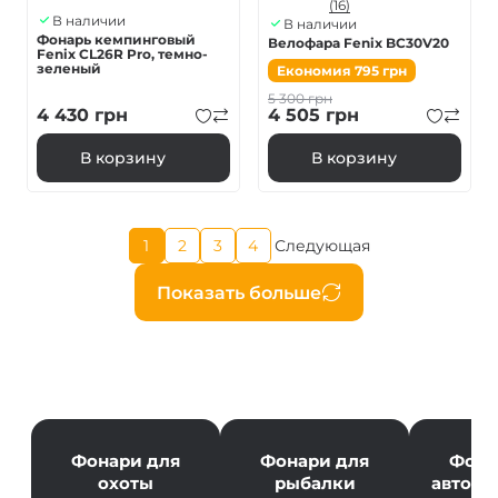
(16)
В наличии
В наличии
Фонарь кемпинговый
Велофара Fenix BC30V20
Fenix ​​CL26R Pro, темно-
зеленый
Економия
795
грн
5 300
грн
4 430
грн
4 505
грн
В корзину
В корзину
Текущая
1
2
3
4
Следующая
Страница
Страница
Страница
Следующая
страница
страница
Нумерация
Показать больше
страниц
Фонари для
Фонари для
Фона
охоты
рыбалки
автолю