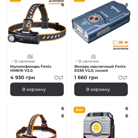
6
6
(16)
(3)
В наличии
В наличии
Мультифонарь Fenix
Фонарь наключный Fenix ​​
HM61R V2.0
E03R V2.0, синий
4 930
грн
1 660
грн
В корзину
В корзину
6
6
Хит
6
6