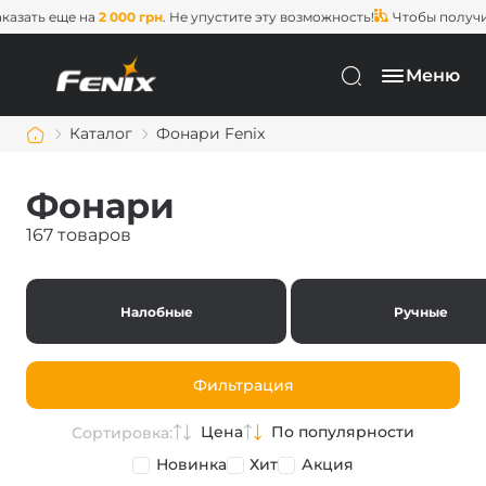
 еще на
2 000 грн
. Не упустите эту возможность!
Чтобы получить
бес
Меню
Каталог
Фонари Fenix
Фонари
167 товаров
Налобные
Ручные
Фильтрация
Цена
По популярности
Сортировка:
Новинка
Хит
Акция