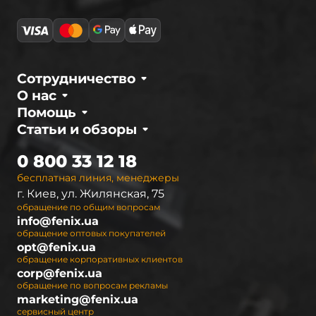
отличаются высокой надежностью,
неприхотливостью и долговечностью, которые
подтверждены многочисленными тестами и
испытаниями. Уверенность в качестве дает
возможность компании предоставлять
Сотрудничество
официальную гарантию 2 года на любую
О нас
модель.
Помощь
Статьи и обзоры
Интернет-магазин
fenix.ua
– официальный
дистрибьютор в Украине. Мы предлагаем
0 800 33 12 18
полный ассортимент светодиодных фонарей
бесплатная линия, менеджеры
Fenix, а также необходимые аксессуары к ним.
г. Киев, ул. Жилянская, 75
Чтобы покупателям было легче
обращение по общим вопросам
ориентироваться при выборе осветительных
info@fenix.ua
устройств, они разделены на серии. В
обращение оптовых покупателей
opt@fenix.ua
настоящее время ассортимент Феникс
обращение корпоративных клиентов
представлен 9 сериями ручных фонарей, 2
corp@fenix.ua
сериями налобных фонарей и 2 видами led
обращение по вопросам рекламы
marketing@fenix.ua
фонарей для велосипедистов (велофары).
сервисный центр