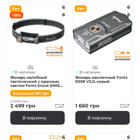
6
6
Хит
Хит
6
6
-19%
(15)
(4)
В наличии
В наличии
Фонарь налобный
Фонарь наключный Fenix
тактический с красным
E03R V2.0, серый
светом Fenix Scout (HM23
V2.0) | Лимитированная
Економия
591
грн
серия
3 090
грн
2 499
грн
1 660
грн
В корзину
В корзину
6
6
Хит
Хит