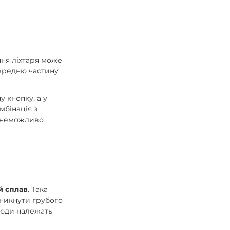
ння ліхтаря може
передню частину
у кнопку, а у
мбінація з
й неможливо
й сплав
. Така
уникнути грубого
Сюди належать