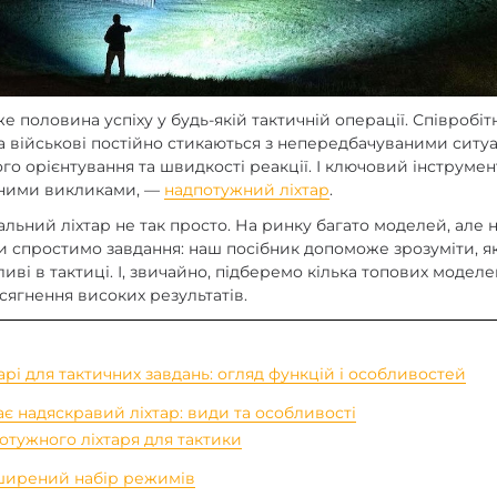
enix
арів
е половина успіху у будь-якій тактичній операції. Співробітн
 військові постійно стикаються з непередбачуваними ситуа
ого орієнтування та швидкості реакції. І ключовий інструме
дними викликами, —
надпотужний ліхтар
.
льний ліхтар не так просто. На ринку багато моделей, але н
и спростимо завдання: наш посібник допоможе зрозуміти, я
иві в тактиці. І, звичайно, підберемо кілька топових моделей
сягнення високих результатів.
арі для тактичних завдань: огляд функцій і особливостей
є надяскравий ліхтар: види та особливості
потужного ліхтаря для тактики
ширений набір режимів