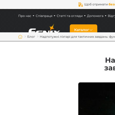
Щоб отримати
без
Про нас
Співпраця
Статті та огляди
Допомога
Відг
Каталог
Блог
Надпотужні ліхтарі для тактичних завдань: функц
Знижки
На
Новинки
за
Ліхтарі Fenix
Ліхтарі для військ
Акумулятори Feni