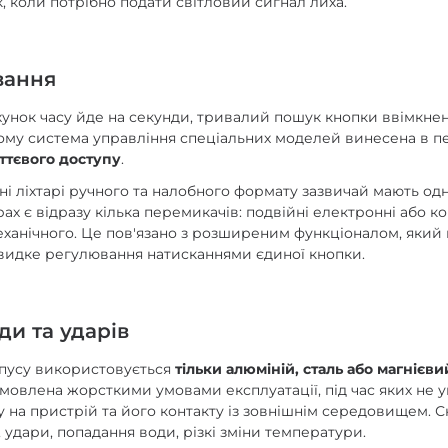
, коли потрібно подати світловий сигнал лиха.
вання
ахунок часу йде на секунди, тривалий пошук кнопки ввімкне
тому система управління спеціальних моделей винесена в 
ттєвого доступу
.
ні ліхтарі ручного та налобного формату зазвичай мають одн
ах є відразу кілька перемикачів: подвійні електронні або ко
еханічного. Це пов'язано з розширеним функціоналом, яки
видке регулювання натисканнями єдиної кнопки.
ди та ударів
пусу використовується
тільки алюміній, сталь або магнієви
мовлена жорсткими умовами експлуатації, під час яких не 
у на пристрій та його контакту із зовнішнім середовищем. 
, удари, попадання води, різкі зміни температури.