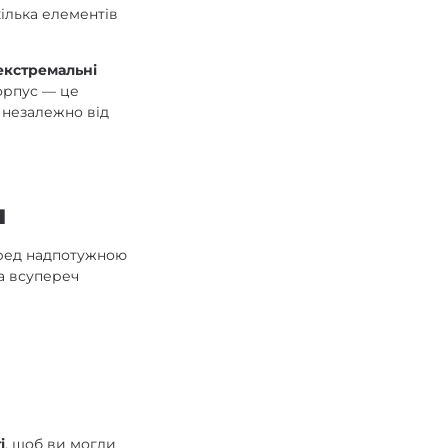
ілька елементів
екстремальні
корпус — це
 незалежно від
и
еред надпотужною
а всупереч
і
, щоб ви могли