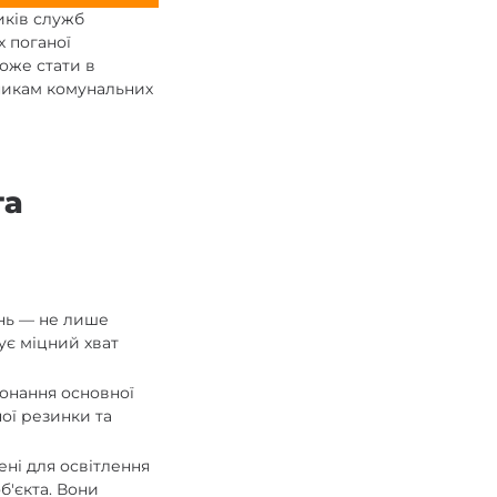
ків служб
х поганої
може стати в
вникам комунальних
та
нь — не лише
ує міцний хват
конання основної
ої резинки та
ені для освітлення
б'єкта. Вони