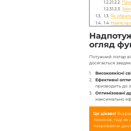
1.2.2.
Про
1.2.3.
Захи
1.3.
Як обрат
1.4.
Найяскрав
Надпотуж
огляд фу
Потужний ліхтар ві
досягається завдя
Високоякісні св
Ефективні оптич
призводить до з
Оптимізовані д
максимально еф
Це цікаво!
Яскра
люменів, тоді як 
покриваючи диста