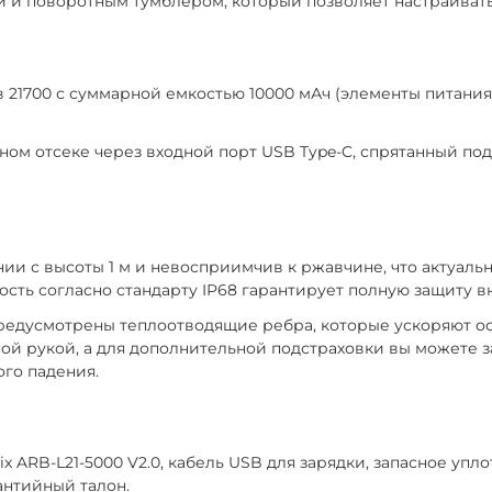
 и поворотным тумблером, который позволяет настраивать 
ов 21700 с суммарной емкостью 10000 мАч (элементы питани
ном отсеке через входной порт USB Type-C, спрятанный по
и с высоты 1 м и невосприимчив к ржавчине, что актуальн
ость согласно стандарту IP68 гарантирует полную защиту в
редусмотрены теплоотводящие ребра, которые ускоряют ос
ой рукой, а для дополнительной подстраховки вы можете з
ого падения.
x ARB-L21-5000 V2.0, кабель USB для зарядки, запасное упл
антийный талон.