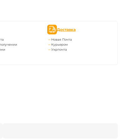
Доставка
та
Новая Почта
получении
Курьером
ями
Укрпочта