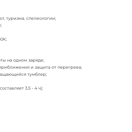
т, туризма, спелеологии;
;
0К;
ты на одном заряде;
приближения и защита от перегрева;
вращающийся тумблер;
ставляет 3,5 - 4 ч);