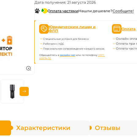
Дата получения: 21 августа 2026
ва Fenix
Нашли дешевле?
Сообщите!
Оплата частями
онарей
Юридическим лицам и
Оплата
ФЛП
Онлайн опла
Специальные условия для бизнеса
Оплата при 
Работаем с НДС
Оплата част
Персональное сопровождение каждого заказа.
Обращайтесь в
онлайн-чат
или по телефону
(097) 
428 84 55
Характеристики
Отзывы