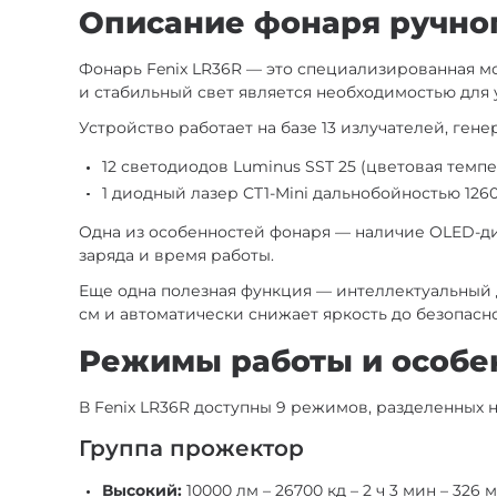
Описание фонаря ручног
Фонарь Fenix LR36R — это специализированная мо
и стабильный свет является необходимостью для
Устройство работает на базе 13 излучателей, ге
12 светодиодов Luminus SST 25 (цветовая темп
1 диодный лазер CT1-Mini дальнобойностью 126
Одна из особенностей фонаря — наличие OLED-ди
заряда и время работы.
Еще одна полезная функция — интеллектуальный 
см и автоматически снижает яркость до безопасн
Режимы работы и особе
В Fenix LR36R доступны 9 режимов, разделенных 
Группа прожектор
Высокий:
10000 лм – 26700 кд – 2 ч 3 мин – 326 м