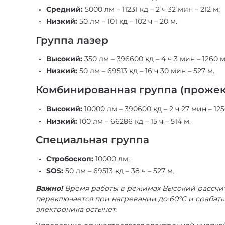
Средний:
5000 лм – 11231 кд – 2 ч 32 мин – 212 м;
Низкий:
50 лм – 101 кд – 102 ч – 20 м.
Группа лазер
Высокий:
350 лм – 396600 кд – 4 ч 3 мин – 1260 м
Низкий:
50 лм – 69513 кд – 16 ч 30 мин – 527 м.
Комбинированная группа (прожект
Высокий:
10000 лм – 390600 кд – 2 ч 27 мин – 125
Низкий:
100 лм – 66286 кд – 15 ч – 514 м.
Специальная группа
Стробоскоп:
10000 лм;
SOS:
50 лм – 69513 кд – 38 ч – 527 м.
Важно!
Время работы в режимах Высокий рассчит
переключается при нагревании до 60°C и срабат
электроника остынет.