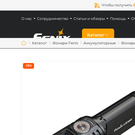
Чтобы получить
О нас
Сотрудничество
Статьи и обзоры
Помощь
О
Каталог
Каталог
Фонари Fenix
Аккумуляторные
Фонарь
Скидки
-15%
Новинки
Фонари Fenix
Фонари для военн
Аккумуляторы Fen