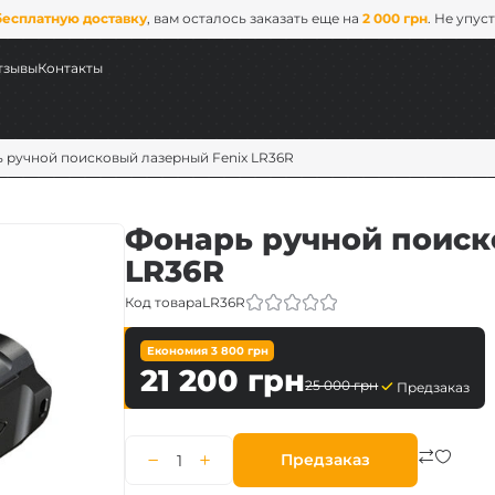
бесплатную доставку
, вам осталось заказать еще на
2 000 грн
. Не упус
тзывы
Контакты
 ручной поисковый лазерный Fenix ​​LR36R
Фонарь ручной поиско
LR36R
Код товара
LR36R
Економия
3 800
грн
21 200
грн
25 000
грн
Предзаказ
ых
ix
Предзаказ