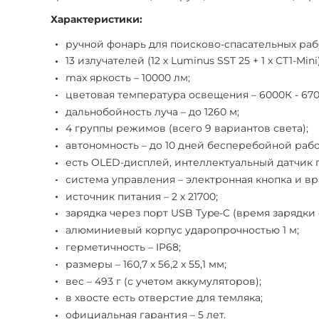
Характеристики:
ручной фонарь для поисково-спасательных рабо
13 излучателей (12 х Luminus SST 25 + 1 х CT1-Mini)
max яркость – 10000 лм;
цветовая температура освещения – 6000К - 670
дальнобойность луча – до 1260 м;
4 группы режимов (всего 9 вариантов света);
автономность – до 10 дней бесперебойной рабо
есть OLED-дисплей, интеллектуальный датчик 
система управления – электронная кнопка и 
источник питания – 2 х 21700;
зарядка через порт USB Type-C (время зарядки со
алюминиевый корпус ударопрочностью 1 м;
герметичность – IP68;
размеры – 160,7 х 56,2 х 55,1 мм;
вес – 493 г (с учетом аккумуляторов);
в хвосте есть отверстие для темляка;
официальная гарантия – 5 лет.