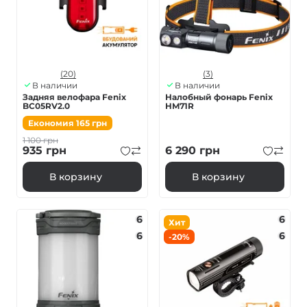
(20)
(3)
В наличии
В наличии
Задняя велофара Fenix
Налобный фонарь Fenix
BC05RV2.0
HM71R
Економия
165
грн
1 100
грн
935
грн
6 290
грн
В корзину
В корзину
6
6
Хит
6
6
-20%