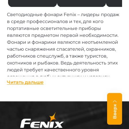
Светодиодные фонари Fenix – лидеры продаж
в среде профессионалов и тех, для кого
портативные осветительные приборы
являются предметом первой необходимости.
Фонари и фонарики являются неотъемлемой
частью снаряжения спасателей, охранников,
работников спецслужб, а также туристов,
охотников и рыбаков. Ведь деятельность этих
людей требует качественного уровня
освещения в любых ситуациях и условиях,
Читать дальше
даже экстремальных.
Фонари производства Fenix – настоящие «лучи
солнца в кармане». Каждый, от сверхмощного
Вверх
профессионального фонаря с LED до
миниатюрного брелка-фонарика, достойно
выполняют свою работу. Фонари Феникс