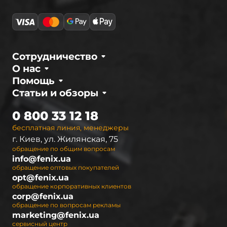
отличаются высокой надежностью,
неприхотливостью и долговечностью, которые
подтверждены многочисленными тестами и
испытаниями. Уверенность в качестве дает
возможность компании предоставлять
Сотрудничество
официальную гарантию 2 года на любую
О нас
модель.
Помощь
Статьи и обзоры
Интернет-магазин
fenix.ua
– официальный
дистрибьютор в Украине. Мы предлагаем
0 800 33 12 18
полный ассортимент светодиодных фонарей
бесплатная линия, менеджеры
Fenix, а также необходимые аксессуары к ним.
г. Киев, ул. Жилянская, 75
Чтобы покупателям было легче
обращение по общим вопросам
ориентироваться при выборе осветительных
info@fenix.ua
устройств, они разделены на серии. В
обращение оптовых покупателей
opt@fenix.ua
настоящее время ассортимент Феникс
обращение корпоративных клиентов
представлен 9 сериями ручных фонарей, 2
corp@fenix.ua
сериями налобных фонарей и 2 видами led
обращение по вопросам рекламы
marketing@fenix.ua
фонарей для велосипедистов (велофары).
сервисный центр