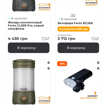
(31)
В наличии
В наличии
Фонарь кемпинговый
Велофара Fenix BC26R
Fenix ​​CL26R Pro, серый
камуфляж
Економия
928
грн
4 640
грн
4 430
грн
3 712
грн
В корзину
В корзину
6
6
-15%
6
6