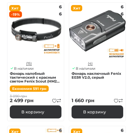
6
6
Хит
Хит
6
6
-19%
(15)
(4)
В наличии
В наличии
Фонарь налобный
Фонарь наключный Fenix
тактический с красным
E03R V2.0, серый
светом Fenix Scout (HM23
V2.0) | Лимитированная
Економия
591
грн
серия
3 090
грн
2 499
грн
1 660
грн
В корзину
В корзину
6
6
Хит
Хит