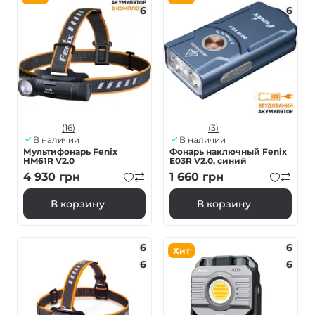
6
6
(16)
(3)
В наличии
В наличии
Мультифонарь Fenix
Фонарь наключный Fenix ​​
HM61R V2.0
E03R V2.0, синий
4 930
грн
1 660
грн
В корзину
В корзину
6
6
Хит
6
6