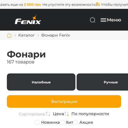
ще на
2 000 грн
. Не упустите эту возможность!
Чтобы получить
беспл
Меню
Каталог
Фонари Fenix
Фонари
167 товаров
Налобные
Ручные
Фильтрация
Цена
По популярности
Сортировка:
Новинка
Хит
Акция