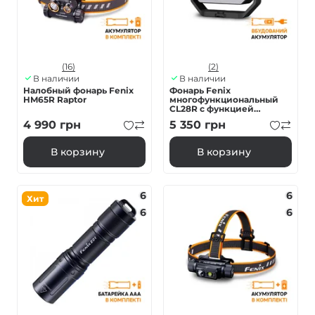
(16)
(2)
В наличии
В наличии
Налобный фонарь Fenix
Фонарь Fenix
HM65R Raptor
многофункциональный
CL28R с функцией
Powerbank (10 000 mAh)
4 990
грн
5 350
грн
В корзину
В корзину
6
6
Хит
6
6