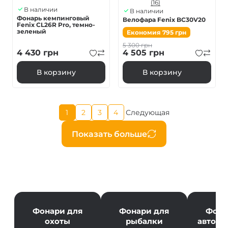
(16)
В наличии
В наличии
Фонарь кемпинговый
Велофара Fenix BC30V20
Fenix ​​CL26R Pro, темно-
зеленый
Економия
795
грн
5 300
грн
4 430
грн
4 505
грн
В корзину
В корзину
Текущая
1
2
3
4
Следующая
Страница
Страница
Страница
Следующая
страница
страница
Нумерация
Показать больше
страниц
Фонари для
Фонари для
Фона
охоты
рыбалки
автолю