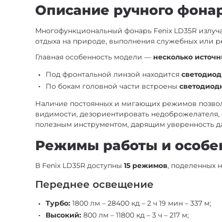
Описание ручного фонар
Многофункциональный фонарь Fenix LD35R излуч
отдыха на природе, выполнения служебных или р
Главная особенность модели —
несколько источн
Под фронтальной линзой находится
светодиод
По бокам головной части встроены
светодиод
Наличие постоянных и мигающих режимов позвол
видимости, дезориентировать недоброжелателя, о
полезным инструментом, дарящим уверенность д
Режимы работы и особе
В Fenix LD35R доступны
15 режимов
, поделенных 
Переднее освещение
Турбо:
1800 лм – 28400 кд – 2 ч 19 мин – 337 м;
Высокий:
800 лм – 11800 кд – 3 ч – 217 м;