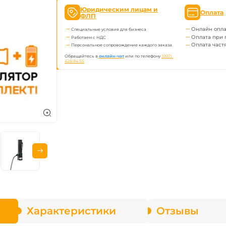
ва Fenix
Юридическим лицам и
Оплата
ФЛП
Онлайн опла
Специальные условия для бизнеса
онарей
Оплата при 
Работаем с НДС
Оплата част
Персональное сопровождение каждого заказа.
Обращайтесь в
онлайн-чат
или по телефону
(097) 
428 84 55
Характеристики
Отзывы