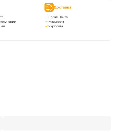
Доставка
та
Новая Почта
получении
Курьером
ями
Укрпочта