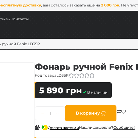
бесплатную доставку
, вам осталось заказать еще на
2 000 грн
. Не упус
тзывы
Контакты
 ручной Fenix LD35R
Фонарь ручной Fenix 
Код товара
LD35R
5 890
грн
В наличии
ых
В корзину
ix
Нашли дешевле?
Сообщите!
Оплата частями