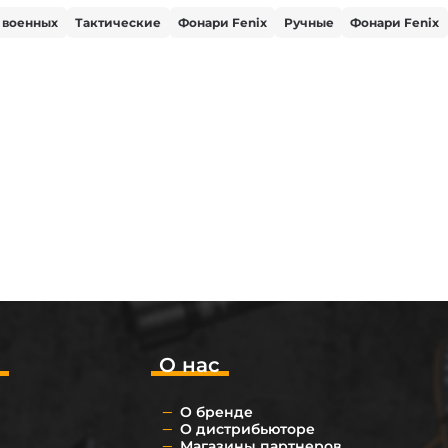
 военных
Тактические
Фонари Fenix
Ручные
Фонари Fenix
о
О нас
О бренде
О дистрибьюторе
Магазины партнеров