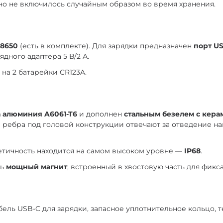
но не включилось случайным образом во время хранения.
18650
(есть в комплекте). Для зарядки предназначен
порт U
дного адаптера 5 В/2 А.
на 2 батарейки CR123A.
 алюминия A6061-T6
и дополнен
стальным безелем с кер
 ребра под головой конструкции отвечают за отведение на
рметичность находится на самом высоком уровне —
IP68
.
ть
мощный магнит
, встроенный в хвостовую часть для фикс
бель USB-C для зарядки, запасное уплотнительное кольцо, т