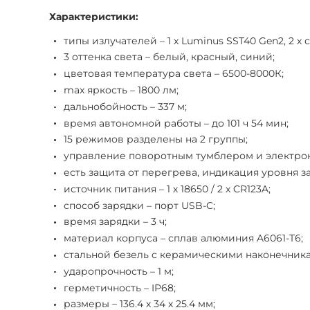
Характеристики:
типы излучателей – 1 х Luminus SST40 Gen2, 2 
3 оттенка света – белый, красный, синий;
цветовая температура света – 6500-8000К;
max яркость – 1800 лм;
дальнобойность – 337 м;
время автономной работы – до 101 ч 54 мин;
15 режимов разделены на 2 группы;
управление поворотным тумблером и электро
есть защита от перегрева, индикация уровня з
источник питания – 1 х 18650 / 2 х CR123A;
способ зарядки – порт USB-C;
время зарядки – 3 ч;
материал корпуса – сплав алюминия A6061-T6;
стальной безель с керамическими наконечник
ударопрочность – 1 м;
герметичность – IP68;
размеры – 136.4 х 34 х 25.4 мм;