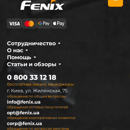
Эксплуатационный ресурс этих элементов
питания может составлять от 500 до 1000
циклов подзарядки, в зависимости от
конкретной модели. Важной характеристикой
для владельцев современных фонарей Fenix
Сотрудничество
является наличие защитных плат у
О нас
аккумуляторов 18650. Они предупреждают
Помощь
вероятность короткого замыкания, перезаряда
Статьи и обзоры
и переразряда, а также других неприятностей
вследствие превышения максимально
0 800 33 12 18
допустимого тока, которые могут вывести из
бесплатная линия, менеджеры
строя не только аккумулятор, но и
г. Киев, ул. Жилянская, 75
осветительное устройство. Перезаряжаемые
обращение по общим вопросам
аккумуляторы 18650 типоразмера более
info@fenix.ua
выгодны по сравнению с одноразовыми
обращение оптовых покупателей
opt@fenix.ua
батарейками, особенно, если использовать их
обращение корпоративных клиентов
для мощных фонарей.
corp@fenix.ua
обращение по вопросам рекламы