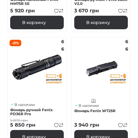
HM75R SE
V2.0
5 920
грн
3 670
грн
В корзину
В корзину
6
6
-0%
6
6
(2)
В наличии
В наличии
Фонарь ручной Fenix
Фонарь Fenix WT25R
PD36R Pro
5 870
грн
5 850
грн
3 940
грн
В корзину
В корзину