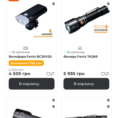
6
6
(16)
(2)
В наличии
В наличии
Велофара Fenix BC30V20
Фонарь Fenix TK26R
Економия
795
грн
5 300
грн
4 505
грн
5 930
грн
В корзину
В корзину
6
6
6
6