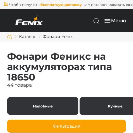
тобы получить
бесплатную доставку
, вам осталось заказать еще на
2 0
Меню
Каталог
Фонари Fenix
Фонари Феникс на
аккумуляторах типа
18650
44 товара
Налобные
Ручные
Фильтрация