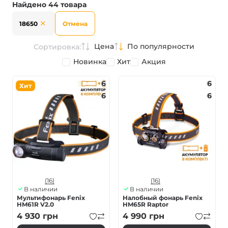
Найдено 44 товара
18650
Отмена
Цена
По популярности
Сортировка:
Новинка
Хит
Акция
6
6
Хит
6
6
(16)
(16)
В наличии
В наличии
Мультифонарь Fenix
Налобный фонарь Fenix
HM61R V2.0
HM65R Raptor
4 930
грн
4 990
грн