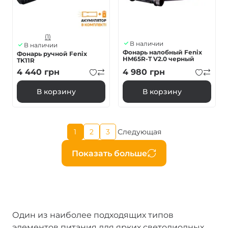
(1)
В наличии
В наличии
Фонарь налобный Fenix
Фонарь ручной Fenix ​​
HM65R-T V2.0 черный
TK11R
4 440
грн
4 980
грн
В корзину
В корзину
Текущая
1
2
3
Следующая
Страница
Страница
Следующая
страница
страница
Нумерация
Показать больше
страниц
Один из наиболее подходящих типов
элементов питания для ярких светодиодных