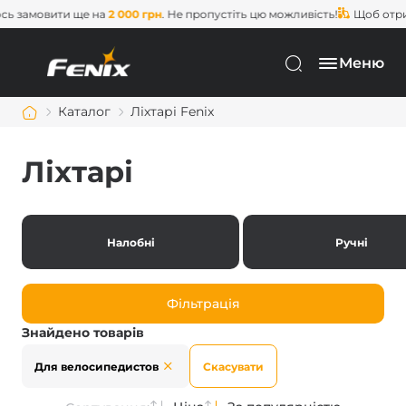
ь замовити ще на
2 000 грн
. Не пропустіть цю можливість!
Щоб отрим
Меню
Каталог
Ліхтарі Fenix
Ліхтарі
Налобні
Ручні
Фільтрація
Знайдено товарів
Для велосипедистов
Скасувати