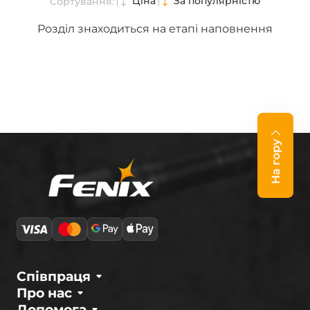
Ціна
За популярністю
Сортування:
Розділ знаходиться на етапі наповнення
На гору
Співпраця
Про нас
Допомога