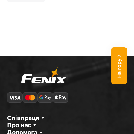
На гору
Співпраця
Про нас
Допомога