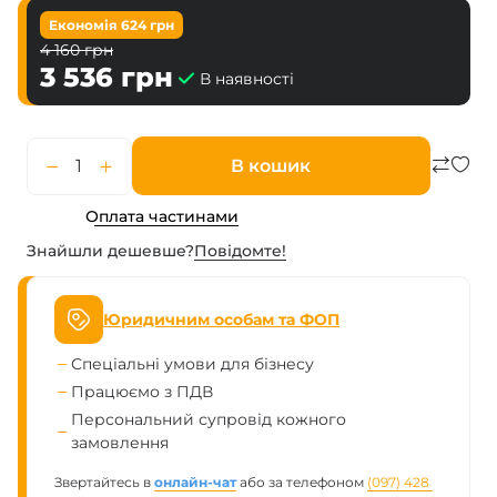
Економія
624
грн
4 160
грн
3 536
грн
В наявності
В кошик
Оплата частинами
Знайшли дешевше?
Повiдомте!
Юридичним особам та ФОП
Спеціальні умови для бізнесу
Працюємо з ПДВ
Персональний супровід кожного
замовлення
Звертайтесь в
онлайн-чат
або за телефоном
(097) 428 