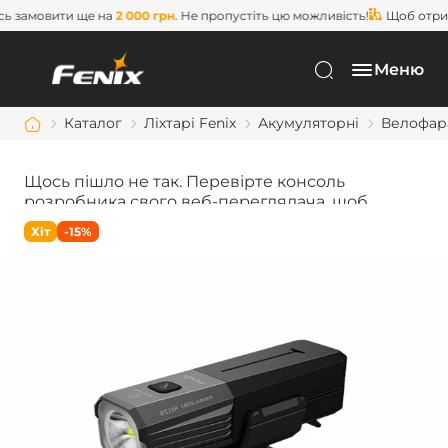
замовити ще на
2 000 грн
. Не пропустіть цю можливість!
Щоб отрима
Меню
Каталог
Ліхтарі Fenix
Акумуляторні
Велофара
Щось пішло не так. Перевірте консоль
розробника свого веб-переглядача, щоб
дізнатися більше.
Хіт
-15%