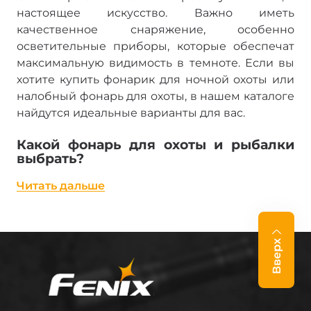
настоящее искусство. Важно иметь
качественное снаряжение, особенно
осветительные приборы, которые обеспечат
максимальную видимость в темноте. Если вы
хотите купить фонарик для ночной охоты или
налобный фонарь для охоты, в нашем каталоге
найдутся идеальные варианты для вас.
Какой фонарь для охоты и рыбалки
выбрать?
Читать дальше
Выбор правильного фонаря зависит от
условий эксплуатации и индивидуальных
потребностей. Основные критерии выбора:
Вверх
Яркость и дальность света
– чем мощнее
фонарь, тем дальше будет видно ночью.
Тип питания
– аккумуляторные модели или
батарейки?