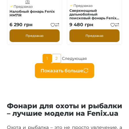
(3)
Предзаказ
Предзаказ
Сверхмощный
Налобный фонарь Fenix
дальнобойный
HM71R
поисковый фонарь Fenix
HT18R v.2.0, 3700 лм 1100м
6 290
грн
9 480
грн
Предзаказ
Предзаказ
Текущая
1
2
Следующая
Страница
Следующая
страница
страница
Нумерация
Показать больше
страниц
Фонари для охоты и рыбалки
– лучшие модели на Fenix.ua
Охота и рыбалка – это не просто увлечение, а