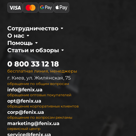
Влагозащита и ударопрочность
–
обязательны для использования в сложных
погодных условиях.
Сотрудничество
Режимы свечения
– возможность
О нас
регулировки яркости и выбора цвета света.
Помощь
На
Fenix.ua
вы можете купить фонарик для
Статьи и обзоры
рыбалки, который будет работать долго и
0 800 33 12 18
надежно даже в сложных условиях. Если вы
выбираете для себя рыбалку с ночевкой, вам
бесплатная линия, менеджеры
также может понадобиться
кемпинговый
г. Киев, ул. Жилянская, 75
обращение по общим вопросам
фонарь
.
info@fenix.ua
обращение оптовых покупателей
Преимущества фонарей для ночной
opt@fenix.ua
охоты и рыбалки
обращение корпоративных клиентов
corp@fenix.ua
обращение по вопросам рекламы
Мощное освещение для отличной
marketing@fenix.ua
видимости в темноте.
сервисный центр
Компактность и легкость – удобно брать с
service@fenix.ua