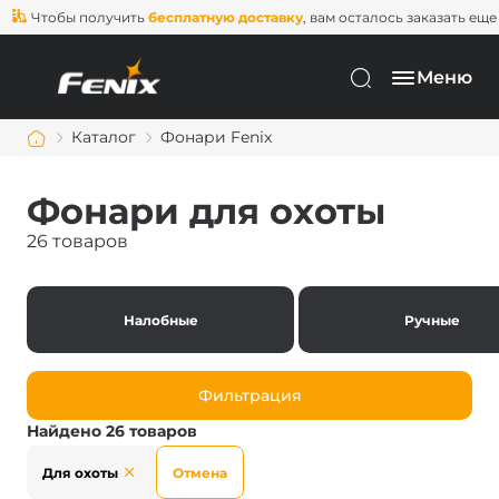
тобы получить
бесплатную доставку
, вам осталось заказать еще на
2 0
Меню
Каталог
Фонари Fenix
Фонари для охоты
26 товаров
Налобные
Ручные
Фильтрация
Найдено 26 товаров
Для охоты
Отмена