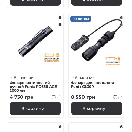
6
6
Новинка
6
6
В наличии
В наличии
Фонарь тактический
Фонарь для пистолета
ручной Fenix PD35R ACE
Fenix GL30R
2000 лм
4 730
грн
8 550
грн
В корзину
В корзину
6
6