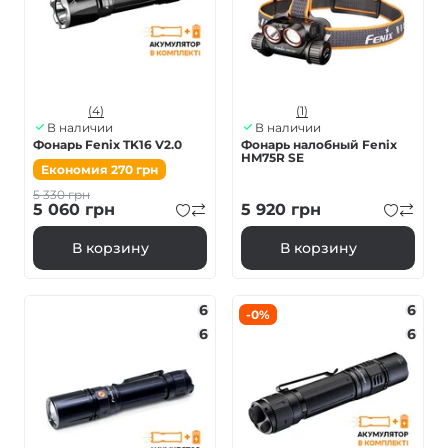
(4)
(1)
В наличии
В наличии
Фонарь Fenix TK16 V2.0
Фонарь налобный Fenix ​​
HM75R SE
Економия
270
грн
5 330
грн
5 060
грн
5 920
грн
В корзину
В корзину
6
6
-0%
6
6