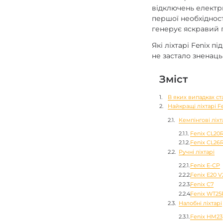
відключень електр
першої необхідності
генерує яскравий п
Які ліхтарі Fenix 
не застало зненаць
Зміст
В яких випадках ста
Найкращі ліхтарі 
Кемпінгові ліхт
Fenix CL20
Fenix CL26
Ручні ліхтарі
Fenix E-CP
Fenix E20 V
Fenix C7
Fenix WT25
Налобні ліхтарі
Fenix HM23