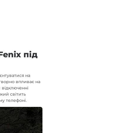
Fenix під
єнтуватися на
отворно впливає на
 відключенні
який світить
му телефоні.