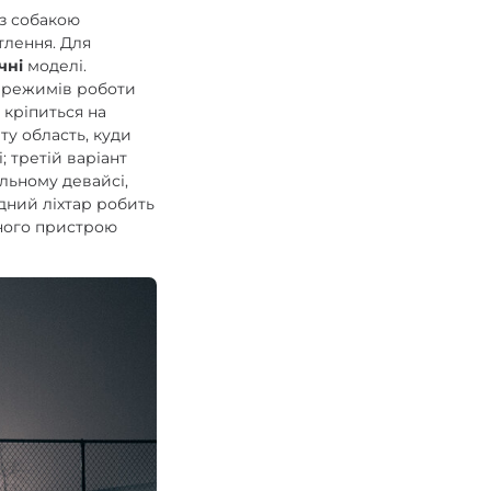
із собакою
тлення. Для
чні
моделі.
р режимів роботи
 кріпиться на
ту область, куди
; третій варіант
ільному девайсі,
дний ліхтар робить
ьного пристрою