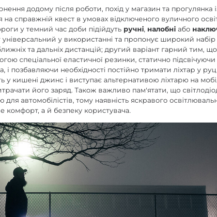
рнення додому після роботи, похід у магазин та прогулянка 
на справжній квест в умовах відключеного вуличного осві
ороги у темний час доби підійдуть
ручні
,
налобні
або
наклю
 універсальний у використанні та пропонує широкий набі
ближніх та дальніх дистанцій; другий варіант гарний тим, що
огою спеціальної еластичної резинки, статично підсвічуючи 
, і позбавляючи необхідності постійно тримати ліхтар у руці
ть у кишені джинс і виступає альтернативою ліхтарю на моб
трачати його заряд. Також важливо пам'ятати, що світлодіо
для автомобілістів, тому наявність яскравого освітлювал
е комфорт, а й безпеку користувача.