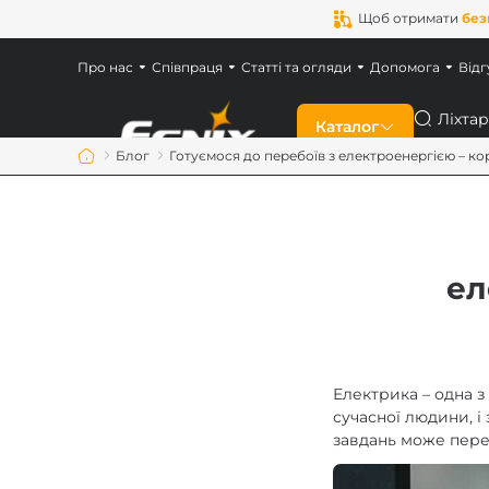
Щоб отримати
без
Про нас
Співпраця
Статті та огляди
Допомога
Відг
Пошук
Каталог
Блог
Готуємося до перебоїв з електроенергією – кори
Знижки
Новинки
ел
Ліхтарі Fenix
Ліхтарі для військ
Електрика – одна 
сучасної людини, і
завдань може пере
Акумулятори Feni