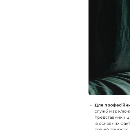
Для професійн
служб має ключо
представники ц
із основних фак
повній темряві: