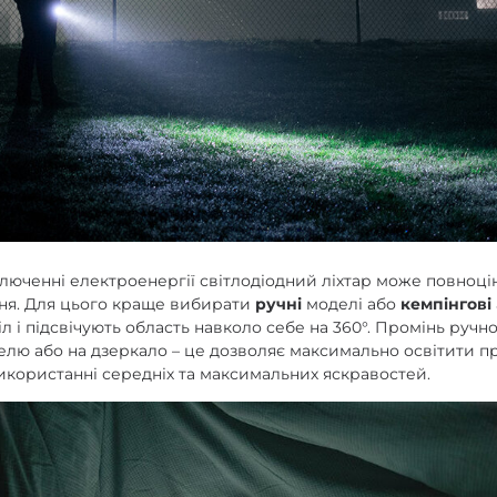
ключенні електроенергії світлодіодний ліхтар може повноці
ння. Для цього краще вибирати
ручні
моделі або
кемпінгові
іл і підсвічують область навколо себе на 360°. Промінь ручн
елю або на дзеркало – це дозволяє максимально освітити пр
користанні середніх та максимальних яскравостей.