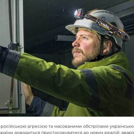
enix
арів
 з російською агресією та масованими обстрілами українськ
раїни доводиться пристосовуватися до нових реалій: аварі