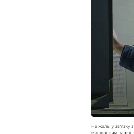
Зарядні пристрої F
Аксесуари для ліхт
На жаль, у зв'язку
мешканцям нашої к