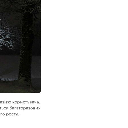
азією користувача,
ться багаторазових
го росту.