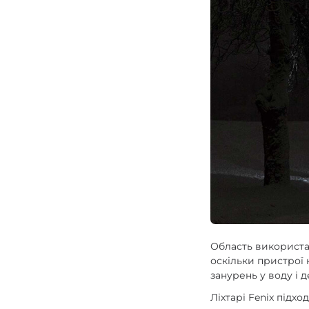
Область використан
оскільки пристрої
занурень у воду і 
Ліхтарі Fenix підхо