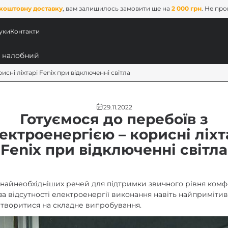
коштовну доставку
, вам залишилось замовити ще на
2 000 грн
. Не пр
уки
Контакти
сні ліхтарі Fenix ​​при відключенні світла
29.11.2022
Готуємося до перебоїв з
ектроенергією – корисні ліхт
Fenix ​​при відключенні світла
ових
з найнеобхідніших речей для підтримки звичного рівня ком
 за відсутності електроенергії виконання навіть найприміти
творитися на складне випробування.
x