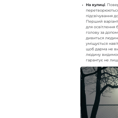
На вулиці
. Пове
перетворюються 
підсвічування д
Перший варіант
для освітлення 
голову за допом
дивиться людина
уміщується наві
щоб дарма не ви
людину видимою 
гарантує не лиш