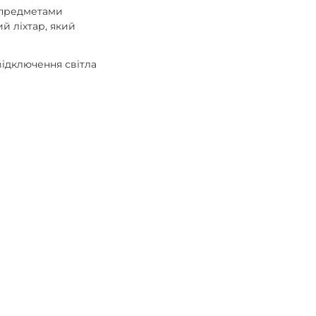
у предметами
ий ліхтар, який
відключення світла