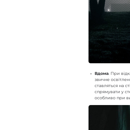
Вдома
. При від
звичне освітле
ставляться на ст
спрямувати у ст
особливо при ви