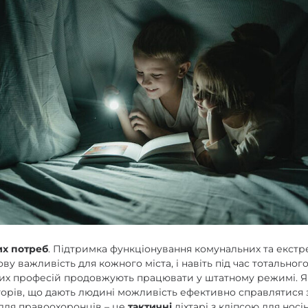
их потреб
. Підтримка функціонування комунальних та екст
ву важливість для кожного міста, і навіть під час тотальног
их професій продовжують працювати у штатному режимі. Як
торів, що дають людині можливість ефективно справлятися 
 для правоохоронців – це
тактичні
ліхтарі з кліпсою для носін