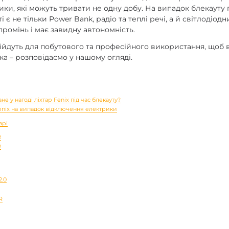
ики, які можуть тривати не одну добу. На випадок блекаут
 є не тільки Power Bank, радіо та теплі речі, а й світлодіодн
ромінь і має завидну автономність.
підійдуть для побутового та професійного використання, щоб 
ка – розповідаємо у нашому огляді.
не у нагоді ліхтар Fenix під час блекауту?
Fenix на випадок відключення електрики
арі
R
R
2.0
R