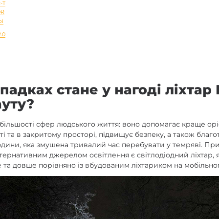
-T
0R
рі
.0
падках стане у нагоді ліхтар 
ауту?
 більшості сфер людського життя: воно допомагає краще орі
ті та в закритому просторі, підвищує безпеку, а також благ
дини, яка змушена тривалий час перебувати у темряві. При
тернативним джерелом освітлення є світлодіодний ліхтар, 
 та довше порівняно із вбудованим ліхтариком на мобільно