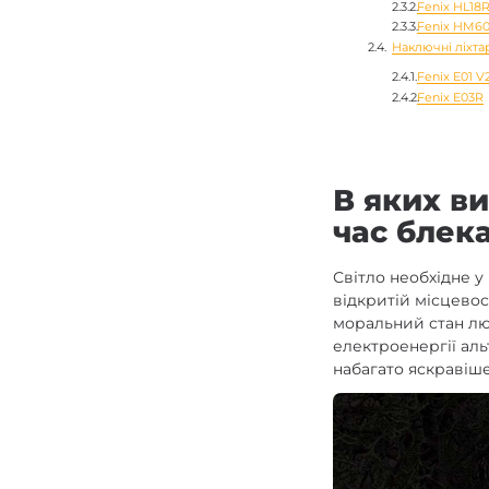
Fenix HL18R
Fenix HM6
Наключні ліхта
Fenix E01 V2
Fenix E03R
В яких ви
час блек
Світло необхідне у
відкритій місцевос
моральний стан лю
електроенергії аль
набагато яскравіше