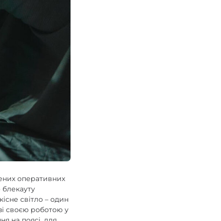
рених оперативних
о блекауту
існе світло – один
зі своєю роботою у
ня на поясі, для