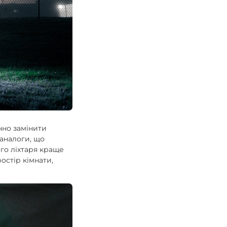
нно замінити
аналоги, що
ого ліхтаря краще
остір кімнати,