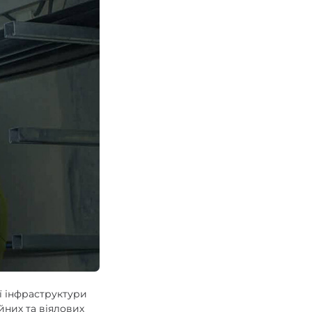
ої інфраструктури
йних та віялових