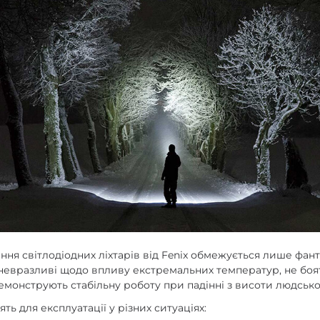
ня світлодіодних ліхтарів від Fenix обмежується лише фант
 невразливі щодо впливу екстремальних температур, не боя
демонструють стабільну роботу при падінні з висоти людсько
дять для експлуатації у різних ситуаціях: