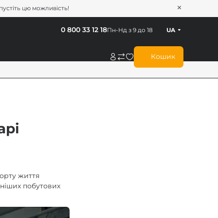
опустіть цю можливість!
0 800 33 12 18
Пн-Нд з 9 до 18
UA
Кошик
арі
форту життя
вніших побутових