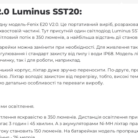
2.0 Luminus SST20:
дну модель-Fenix E20 V2.0. Це портативний виріб, розрахо
востовій частині. Тут присутній один світлодіод Luminus SS
тловий потік в 350 люменів, а найбільша відстань дії станов
батарейки можна замінити при необхідності. Для живлення т
вання і стандарт захисту від пилу і води IP68. Модель ліхт
очинку, так і для роботи, наприклад.
нький корпус, ліхтар дуже зручно переносити. По-друге, про
ією. Ліхтар володіє захистом від перегріву, тобто, високі т
мо детально особливості та переваги виробу.
ими освітлення.
лення яскравістю в 350 люменів. Дистанція освітлення при
гає 3 годин і 45 хвилин. А з акумуляторами Ni-MH ліхтар пр
оку становить 150 люменів. На батарейках модель пропрацює
ння - 76 метрів.