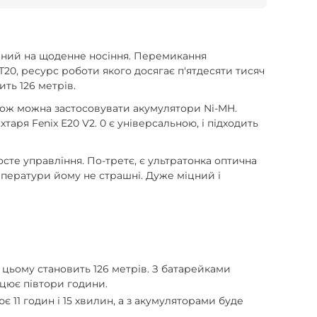
ваний на щоденне носіння. Перемикання
T20, ресурс роботи якого досягає п'ятдесяти тисяч
ить 126 метрів.
акож можна застосовувати акумулятори Ni-MH.
аря Fenix E20 V2. 0 є універсальною, і підходить
сте управління. По-третє, є ультратонка оптична
емператури йому не страшні. Дуже міцний і
 цьому становить 126 метрів. З батарейками
ацює півтори години.
 11 годин і 15 хвилин, а з акумуляторами буде