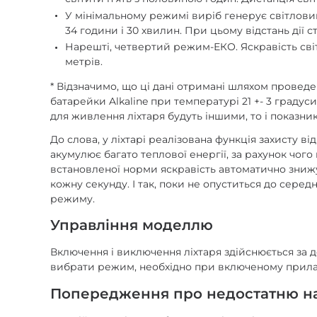
У мінімальному режимі виріб генерує світловий
34 години і 30 хвилин. При цьому відстань дії с
Нарешті, четвертий режим-ЕКО. Яскравість світл
метрів.
* Відзначимо, що ці дані отримані шляхом проведе
батарейки Alkaline при температурі 21 +- 3 граду
для живлення ліхтаря будуть іншими, то і показник
До слова, у ліхтарі реалізована функція захисту 
акумулює багато теплової енергії, за рахунок чог
встановленої норми яскравість автоматично знижу
кожну секунду. І так, поки не опуститься до сере
режиму.
Управління моделлю
Включення і виключення ліхтаря здійснюється за д
вибрати режим, необхідно при включеному прила
Попередження про недостатню н