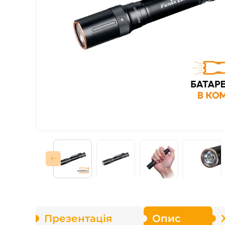
Зарядні пристрої F
Аксесуари для ліхт
Презентація
Опис