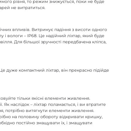
имого рівня, то режим знижується, поки не буде
арей не витратиться.
нічних впливів. Витримує падіння з висоти одного
у і вологи – IP68. Це надійний ліхтар, який буде
ілля. Для більшої зручності передбачена кліпса,
 Це дуже компактний ліхтар, він прекрасно підійде
совуйте тільки якісні елементи живлення.
Як наслідок – ліхтар поламається, і ви втратите
ня, потрібно витягнути елементи живлення.
трібно на половину обороту відкривати кришку,
бхідно постійно змащувати їх, і змащувати