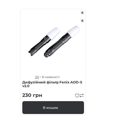
6
6
(4)
В наявності
Дифузійний фільтр Fenix AOD-S
v2.0
230
грн
В кошик