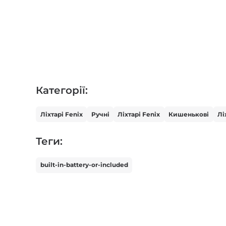
Категорії:
Ліхтарі Fenix
Ручні
Ліхтарі Fenix
Кишенькові
Лі
Теги:
built-in-battery-or-included