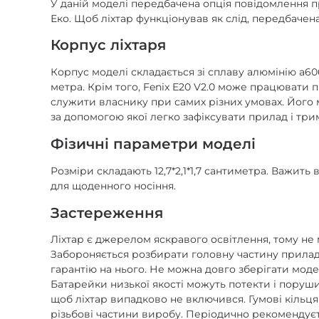
У даній моделі передбачена опція повідомлення п
Еко. Щоб ліхтар функціонував як слід, передбачен
Корпус ліхтаря
Корпус моделі складається зі сплаву алюмінію а60
метра. Крім того, Fenix E20 V2.0 може працювати пі
служити власнику при самих різних умовах. Його м
за допомогою якої легко зафіксувати прилад і три
Фізичні параметри моделі
Розміри складають 12,7*2,1*1,7 сантиметра. Важить
для щоденного носіння.
Застереження
Ліхтар є джерелом яскравого освітлення, тому не 
Забороняється розбирати головну частину приладу,
гарантію на нього. Не можна довго зберігати мод
Батарейки низької якості можуть потекти і поруш
щоб ліхтар випадково не включився. Гумові кільця
різьбові частини виробу. Періодично рекомендуєт