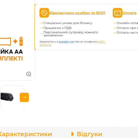
enix
Юридичним особам та ФОП
Оплата
арів
Спеціальні умови для бізнесу
Онлайн опла
Працюємо з ПДВ
Оплата при 
Персональний супровід кожного
Оплата час
замовлення
Звертайтесь в
онлайн-чат
або за телефоном
(097) 
428 84 55
Характеристики
Відгуки