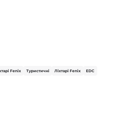
хтарі Fenix
Туристичні
Ліхтарі Fenix
EDC