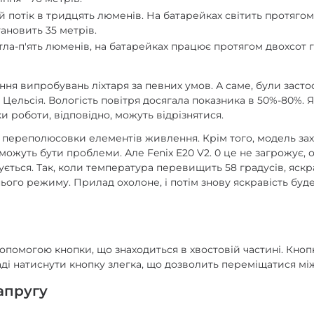
 потік в тридцять люменів. На батарейках світить протягом 
тановить 35 метрів.
а-п'ять люменів, на батарейках працює протягом двохсот год
ння випробувань ліхтаря за певних умов. А саме, були засто
си Цельсія. Вологість повітря досягала показника в 50%-80%
и роботи, відповідно, можуть відрізнятися.
від переполюсовки елементів живлення. Крім того, модель за
о можуть бути проблеми. Але Fenix E20 V2. 0 це не загрожує
ється. Так, коли температура перевищить 58 градусів, яскр
днього режиму. Прилад охолоне, і потім знову яскравість бу
опомогою кнопки, що знаходиться в хвостовій частині. Кноп
ді натиснути кнопку злегка, що дозволить переміщатися м
апругу