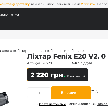
коштовну доставку
, вам залишилось замовити ще на
2 000 грн
. Не пр
уки
Контакти
 свого веб-переглядача, щоб дізнатися більше.
Ліхтар Fenix E20 V2. 0
5.0
3 відгуки
Артикул:
E20V20
2 220
грн
В наявності
ових
В кошик
x
Знайшли дешевше?
Повiдо
Оплата частинами