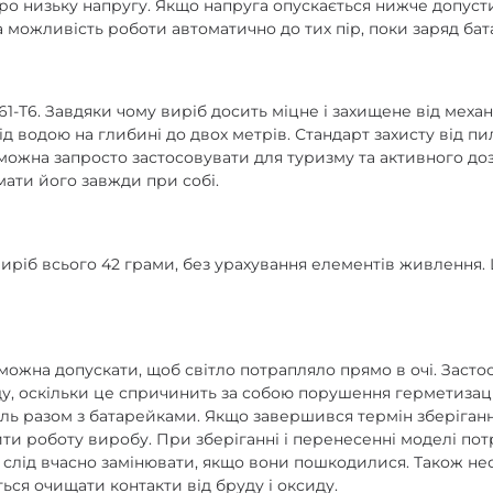
ро низьку напругу. Якщо напруга опускається нижче допуст
а можливість роботи автоматично до тих пір, поки заряд бат
61-Т6. Завдяки чому виріб досить міцне і захищене від меха
д водою на глибині до двох метрів. Стандарт захисту від пил
ожна запросто застосовувати для туризму та активного дозв
мати його завжди при собі.
 виріб всього 42 грами, без урахування елементів живлення.
можна допускати, щоб світло потрапляло прямо в очі. Засто
 оскільки це спричинить за собою порушення герметизації. 
ель разом з батарейками. Якщо завершився термін зберіган
ити роботу виробу. При зберіганні і перенесенні моделі по
 слід вчасно замінювати, якщо вони пошкодилися. Також нео
ься очищати контакти від бруду і оксиду.