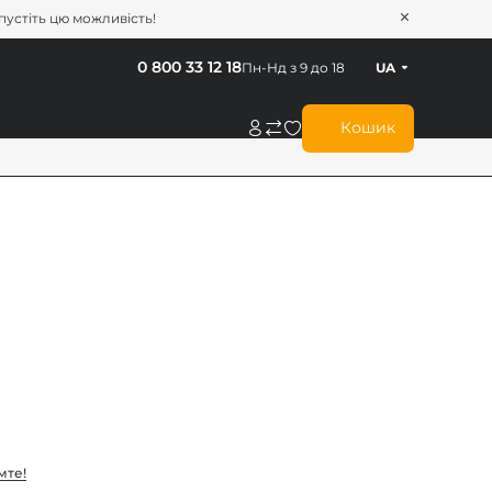
опустіть цю можливість!
0 800 33 12 18
Пн-Нд з 9 до 18
UA
Кошик
мте!