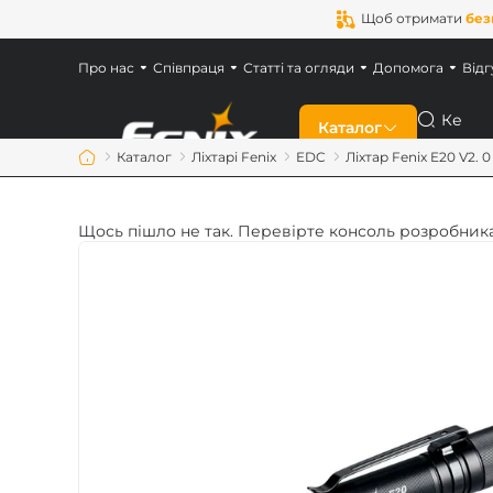
Щоб отримати
без
Про нас
Співпраця
Статті та огляди
Допомога
Відг
Пошук
Каталог
Каталог
Ліхтарі Fenix
EDC
Ліхтар Fenix E20 V2. 0
Знижки
Щось пішло не так. Перевірте консоль розробника
Новинки
Ліхтарі Fenix
Ліхтарі для військ
Акумулятори Feni