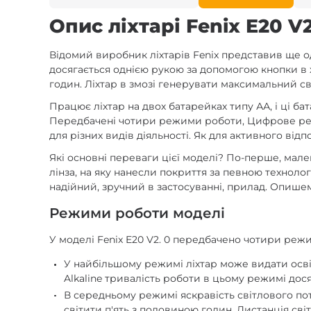
Опис ліхтарі Fenix E20 V
Відомий виробник ліхтарів Fenix представив ще о
досягається однією рукою за допомогою кнопки в х
годин. Ліхтар в змозі генерувати максимальний сві
Працює ліхтар на двох батарейках типу АА, і ці 
Передбачені чотири режими роботи, Цифрове регулю
для різних видів діяльності. Як для активного відп
Які основні переваги цієї моделі? По-перше, мале
лінза, на яку нанесли покриття за певною технолог
надійний, зручний в застосуванні, прилад. Опише
Режими роботи моделі
У моделі Fenix E20 V2. 0 передбачено чотири реж
У найбільшому режимі ліхтар може видати освіт
Alkaline тривалість роботи в цьому режимі дося
В середньому режимі яскравість світлового пот
світити п'ять з половиною годин. Дистанція світі