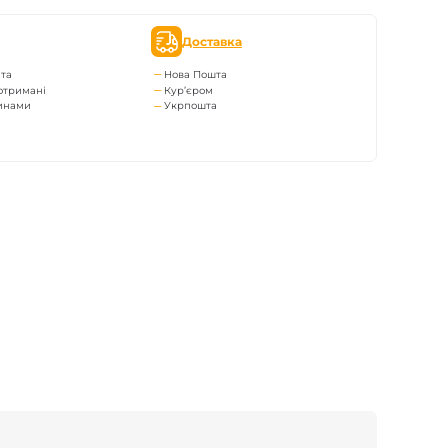
Доставка
та
Нова Пошта
отримані
Кур’єром
тинами
Укрпошта