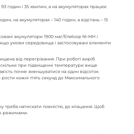
93 годин і 35 хвилин, а на акумуляторах працює
ин, на акумуляторах – 140 годин, а відстань – 15
совані акумулятори 1900 маг/Eneloop Ni-MH і
. Якщо умови середовища і застосовувані елементи
хищена від перегрівання. При роботі виріб
, оскільки при підвищенні температури вище
авість почне зменшуватися на один відсоток
де рости кожні п'ять секунд до Максимального
ку треба натискати повністю, до клацання. Щоб
іж режимами.