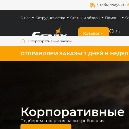
Чтобы получить
О нас
Сотрудничество
Статьи и обзоры
Помощь
О
Поиск
Каталог
Корпоративные заказы
Скидки
ОТПРАВЛЯЕМ ЗАКАЗЫ 7 ДНЕЙ В НЕДЕ
Новинки
Фонари Fenix
Фонари для военн
Корпоративные 
Аккумуляторы Fen
Подберем товар под ваши требования