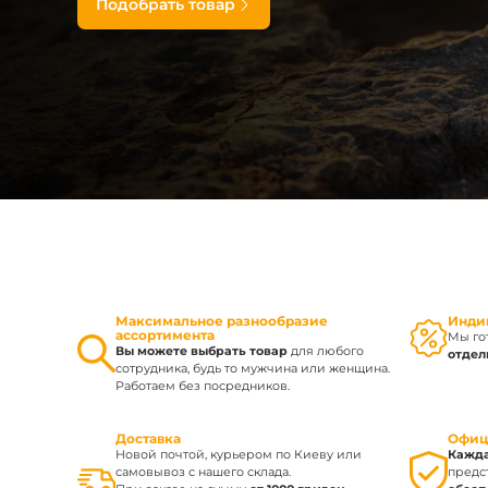
Подобрать товар
Зарядные устройст
Аксессуары для ф
Максимальное разнообразие
Инди
ассортимента
Мы го
Вы можете выбрать товар
для любого
отдел
сотрудника, будь то мужчина или женщина.
Работаем без посредников.
Доставка
Офиц
Новой почтой, курьером по Киеву или
Кажда
самовывоз с нашего склада.
предст