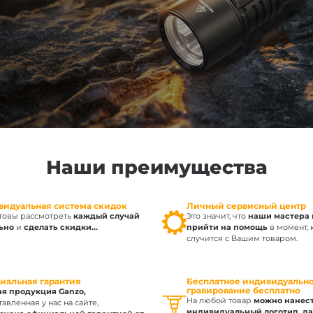
ва Fenix
онарей
Наши преимущества
видуальная система скидок
Личный сервисный центр
товы рассмотреть
каждый случай
Это значит, что
наши мастера 
ьно
и
сделать скидки...
прийти на помощь
в момент, 
случится с Вашим товаром.
иальная гарантия
Бесплатное индивидуальн
гравирование бесплатно
я продукция Ganzo,
На любой товар
можно нанес
авленная у нас на сайте,
индивидуальный логотип, да