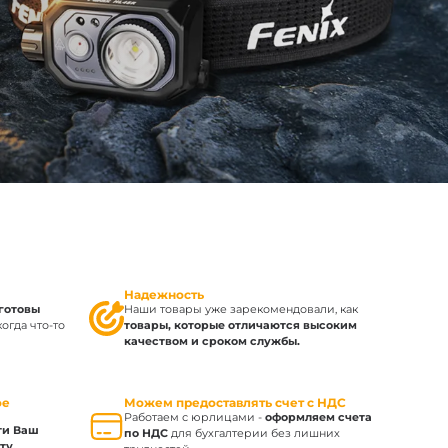
Надежность
готовы
Наши товары уже зарекомендовали, как
когда что-то
товары, которые отличаются высоким
качеством и сроком службы.
ое
Можем предоставлять счет с НДС
Работаем с юрлицами -
оформляем счета
ти Ваш
по НДС
для бухгалтерии без лишних
ту,