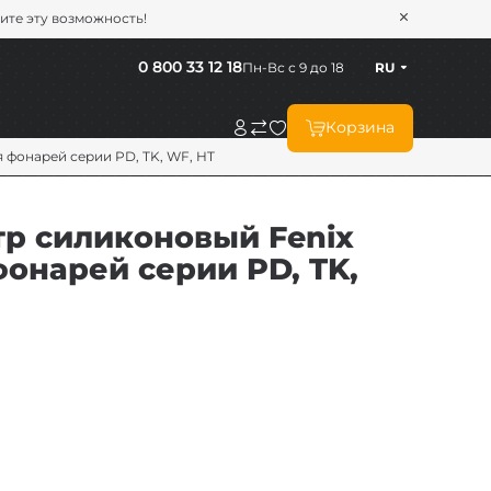
тите эту возможность!
0 800 33 12 18
Пн-Вс с 9 до 18
RU
Корзина
 фонарей серии PD, TK, WF, HT
силиконовый Fenix ​​
онарей серии PD, TK,