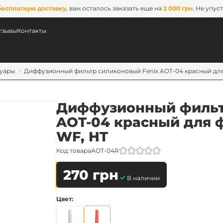
бесплатную доставку
, вам осталось заказать еще на
2 000 грн
. Не упус
тзывы
Контакты
суары
Диффузионный фильтр силиконовый Fenix ​​AOT-04 красный для
Диффузионный фильтр 
AOT-04 красный для ф
WF, HT
Код товара
AOT-04R
270
грн
ых
В наличии
Цвет
ix