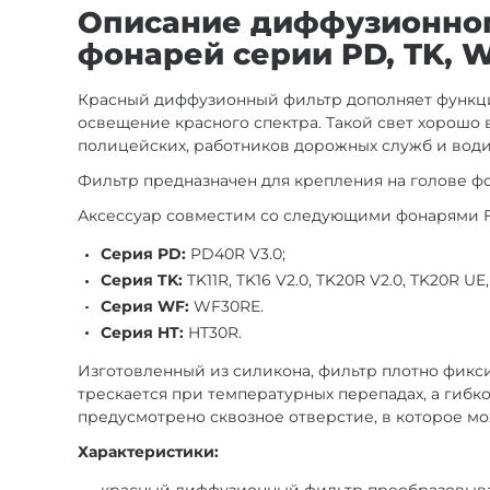
Описание диффузионного
фонарей серии PD, TK, W
Красный диффузионный фильтр дополняет функци
освещение красного спектра. Такой свет хорошо 
полицейских, работников дорожных служб и води
Фильтр предназначен для крепления на голове фо
Аксессуар совместим со следующими фонарями F
Серия PD:
PD40R V3.0;
Серия TK:
TK11R, TK16 V2.0, TK20R V2.0, TK20R UE
Серия WF:
WF30RE.
Серия HT:
HT30R.
Изготовленный из силикона, фильтр плотно фикси
трескается при температурных перепадах, а гибк
предусмотрено сквозное отверстие, в которое мо
Характеристики:
красный диффузионный фильтр преобразовывае