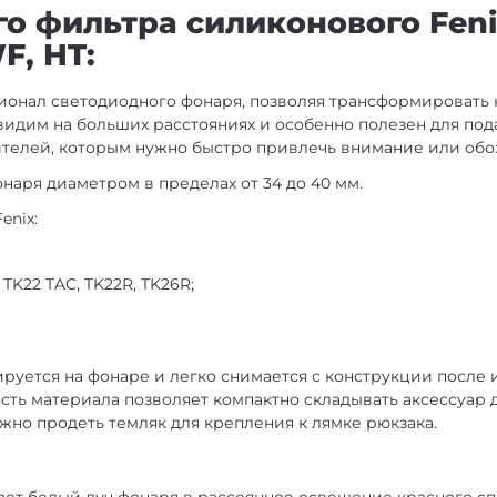
 фильтра силиконового Feni
F, HT:
онал светодиодного фонаря, позволяя трансформировать н
видим на больших расстояниях и особенно полезен для под
телей, которым нужно быстро привлечь внимание или обоз
наря диаметром в пределах от 34 до 40 мм.
enix:
, TK22 TAC, TK22R, TK26R;
руется на фонаре и легко снимается с конструкции после
ость материала позволяет компактно складывать аксессуар 
жно продеть темляк для крепления к лямке рюкзака.
т белый луч фонаря в рассеянное освещение красного сп