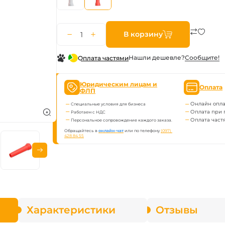
ва Fenix
В корзину
онарей
Нашли дешевле?
Сообщите!
Оплата частями
Юридическим лицам и
Оплата
ФЛП
Онлайн опла
Специальные условия для бизнеса
Оплата при 
Работаем с НДС
Оплата част
Персональное сопровождение каждого заказа.
Обращайтесь в
онлайн-чат
или по телефону
(097) 
428 84 55
Характеристики
Отзывы