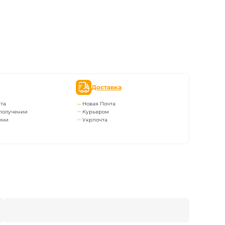
Доставка
та
Новая Почта
получении
Курьером
ями
Укрпочта