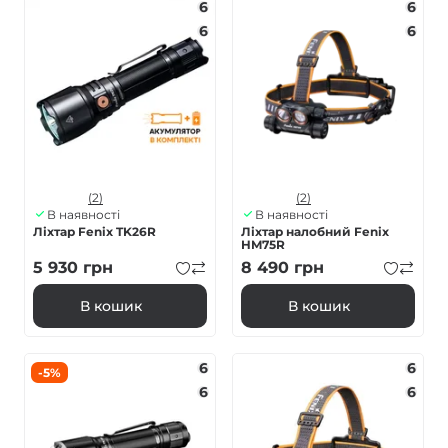
6
6
6
6
(2)
(2)
В наявності
В наявності
Ліхтар Fenix TK26R
Ліхтар налобний Fenix
HM75R
5 930
грн
8 490
грн
В кошик
В кошик
6
6
-5%
6
6