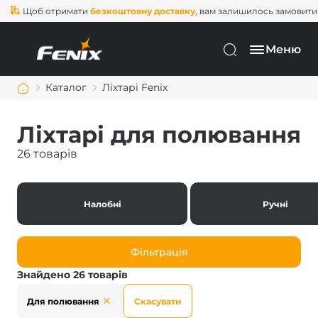
об отримати
безкоштовну доставку
, вам залишилось замовити ще на
Меню
Каталог
Ліхтарі Fenix
Ліхтарі для полювання
26 товарів
Налобні
Ручні
Фільтрація
Знайдено 26 товарів
Для полювання
Скасувати