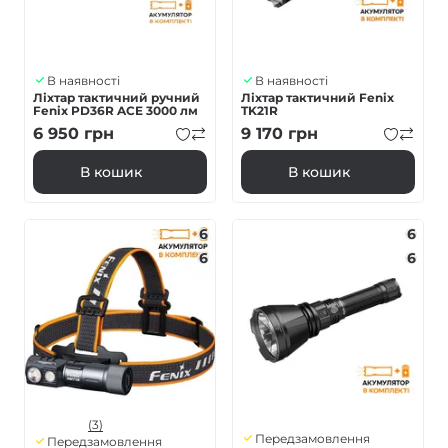
В наявності
В наявності
Ліхтар тактичний ручний
Ліхтар тактичний Fenix
Fenix PD36R ACE 3000 лм
TK21R
6 950
грн
9 170
грн
В кошик
В кошик
6
6
6
6
(3)
Передзамовлення
Передзамовлення