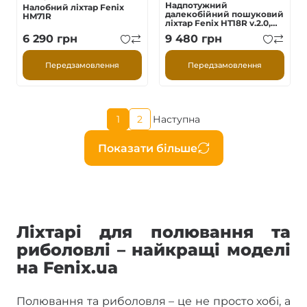
Надпотужний
Налобний ліхтар Fenix
далекобійний пошуковий
HM71R
ліхтар Fenix HT18R v.2.0,
3700 лм 1100м
6 290
грн
9 480
грн
Передзамовлення
Передзамовлення
Поточна
1
2
Наступна
Page
Наступна
сторінка
сторінка
Розбивка
Показати більше
на
сторінки
Ліхтарі для полювання та
риболовлі – найкращі моделі
на Fenix.ua
Полювання та риболовля – це не просто хобі, а