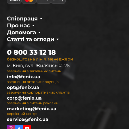
батарейки?
Вологозахист та ударостійкість
—
Співпраця
обов’язкові для використання у складних
Про нас
погодних умовах.
Допомога
Режими світіння
— можливість
Статті та огляди
регулювання яскравості та вибору кольору
світла.
0 800 33 12 18
На
Fenix.ua
ви можете купити ліхтарик для
безкоштовна лінія, менеджери
риболовлі, який буде працювати довго та
м. Київ, вул. Жилянська, 75
звернення з загальних питань
надійно навіть у складних умовах. Якщо ви
info@fenix.ua
обираєте для себе риболовлю із ночівлею, вам
звернення оптових покупців
також може знадобитися
кемпінговий ліхтар
.
opt@fenix.ua
звернення корпоративних клієнтів
corp@fenix.ua
Переваги ліхтарів для нічного
звернення з питань реклами
полювання та риболовлі
marketing@fenix.ua
сервісний центр
Потужне освітлення для відмінної видимості
service@fenix.ua
у темряві.