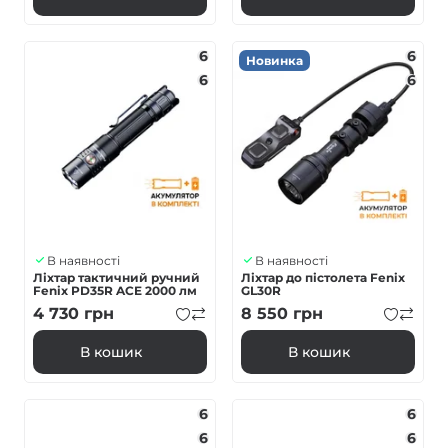
6
6
Новинка
6
6
В наявності
В наявності
Ліхтар тактичний ручний
Ліхтар до пістолета Fenix
Fenix PD35R ACE 2000 лм
GL30R
4 730
грн
8 550
грн
В кошик
В кошик
6
6
6
6