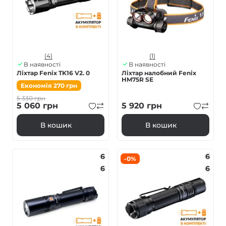
(4)
(1)
В наявності
В наявності
Ліхтар Fenix TK16 V2. 0
Ліхтар налобний Fenix
HM75R SE
Економія
270
грн
5 330
грн
5 060
грн
5 920
грн
В кошик
В кошик
6
6
-0%
6
6