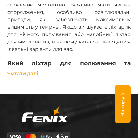
справжнє мистецтво. Важливо мати якісне
спорядження, особливо освітлювальні
прилади, які забезпечать максимальну
видимість у темряві. Якщо ви шукаєте ліхтарик
для нічного полювання або налобний ліхтар
для мисливства, в нашому каталозі знайдуться
ідеальні варіанти для вас.
Який ліхтар для полювання та
риболовлі вибрати?
Читати далi
Вибір правильного ліхтаря залежить від умов
використання та індивідуальних потреб. Серед
основних критеріїв варто звернути увагу на:
На гору
Яскравість та дальність світла
— чим
потужніший ліхтар, тим далі буде видно
вночі.
Тип живлення
— акумуляторні моделі чи