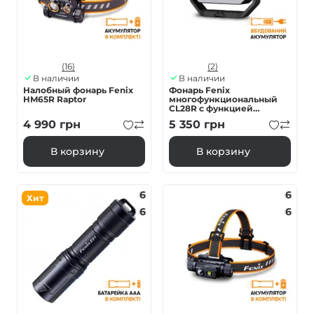
(16)
(2)
В наличии
В наличии
Налобный фонарь Fenix
Фонарь Fenix
HM65R Raptor
многофункциональный
CL28R с функцией
Powerbank (10 000 mAh)
4 990
грн
5 350
грн
В корзину
В корзину
6
6
Хит
6
6