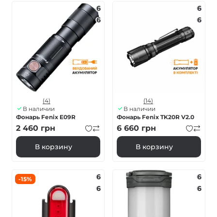
6
6
6
6
(4)
(14)
В наличии
В наличии
Фонарь Fenix E09R
Фонарь Fenix TK20R V2.0
2 460
грн
6 660
грн
В корзину
В корзину
6
6
-15%
6
6