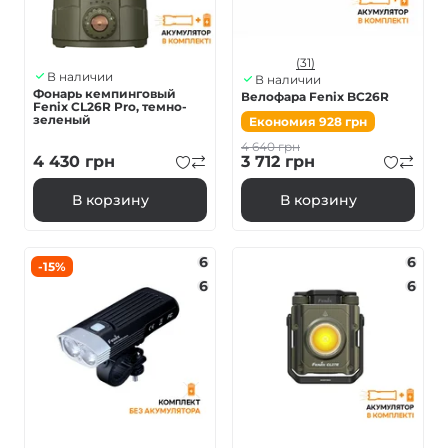
(31)
В наличии
В наличии
Фонарь кемпинговый
Велофара Fenix BC26R
Fenix ​​CL26R Pro, темно-
зеленый
Економия
928
грн
4 640
грн
4 430
грн
3 712
грн
В корзину
В корзину
6
6
-15%
6
6