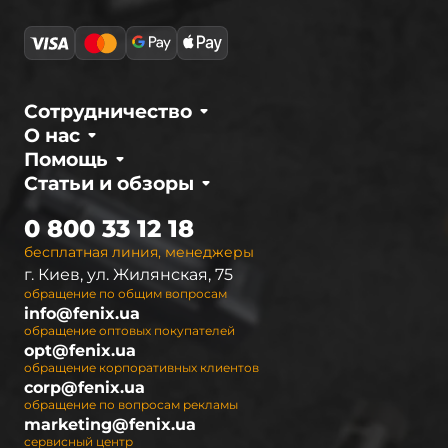
отличаются высокой надежностью,
неприхотливостью и долговечностью, которые
подтверждены многочисленными тестами и
испытаниями. Уверенность в качестве дает
возможность компании предоставлять
Сотрудничество
официальную гарантию 2 года на любую
О нас
модель.
Помощь
Статьи и обзоры
Интернет-магазин
fenix.ua
– официальный
дистрибьютор в Украине. Мы предлагаем
0 800 33 12 18
полный ассортимент светодиодных фонарей
бесплатная линия, менеджеры
Fenix, а также необходимые аксессуары к ним.
г. Киев, ул. Жилянская, 75
Чтобы покупателям было легче
обращение по общим вопросам
ориентироваться при выборе осветительных
info@fenix.ua
устройств, они разделены на серии. В
обращение оптовых покупателей
opt@fenix.ua
настоящее время ассортимент Феникс
обращение корпоративных клиентов
представлен 9 сериями ручных фонарей, 2
corp@fenix.ua
сериями налобных фонарей и 2 видами led
обращение по вопросам рекламы
marketing@fenix.ua
фонарей для велосипедистов (велофары).
сервисный центр