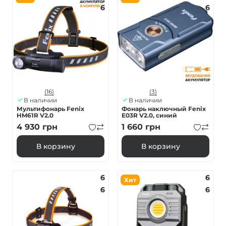
6
6
(16)
(3)
В наличии
В наличии
Мультифонарь Fenix
Фонарь наключный Fenix ​​
HM61R V2.0
E03R V2.0, синий
4 930
грн
1 660
грн
В корзину
В корзину
6
6
Хит
6
6