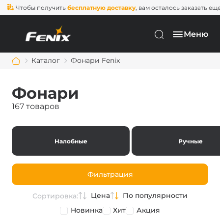
тобы получить
бесплатную доставку
, вам осталось заказать еще на
2 0
Меню
Каталог
Фонари Fenix
Фонари
167 товаров
Налобные
Ручные
Фильтрация
Цена
По популярности
Сортировка:
Новинка
Хит
Акция