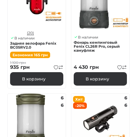
(20)
В наличии
В наличии
Фонарь кемпинговый
Задняя велофара Fenix
Fenix ​​CL26R Pro, серый
BC05RV2.0
камуфляж
Економия
165
грн
1 100
грн
935
грн
4 430
грн
В корзину
В корзину
6
6
Хит
6
6
-20%