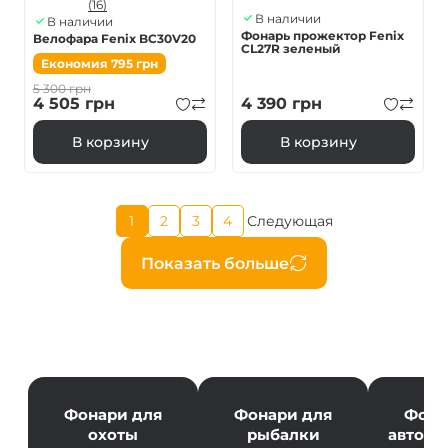
(16)
В наличии
В наличии
Фонарь прожектор Fenix ​​
Велофара Fenix BC30V20
CL27R зеленый
Економия
795
грн
5 300
грн
4 505
грн
4 390
грн
В корзину
В корзину
Текущая
1
2
3
4
Следующая
Страница
Страница
Страница
Следующая
страница
страница
Нумерация
Показать больше
страниц
Фонари для
Фонари для
Фона
охоты
рыбалки
автолю