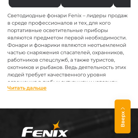
Светодиодные фонари Fenix – лидеры продаж
в среде профессионалов и тех, для кого
портативные осветительные приборы
являются предметом первой необходимости.
Фонари и фонарики являются неотъемлемой
частью снаряжения спасателей, охранников,
работников спецслужб, а также туристов,
охотников и рыбаков. Ведь деятельность этих
людей требует качественного уровня
освещения в любых ситуациях и условиях,
Читать дальше
даже экстремальных.
Фонари производства Fenix – настоящие «лучи
солнца в кармане». Каждый, от сверхмощного
Вверх
профессионального фонаря с LED до
миниатюрного брелка-фонарика, достойно
выполняют свою работу. Фонари Феникс