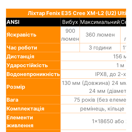
Ліхтар Fenix E35 Cree XM-L2 (U2) Ultima
ANSI
Вибух
Максимальний
Сер
900
1
Яскравість
360 люмен
люмен
лю
Час роботи
3 години
11 
Дистанція
156 м
Ударостійкість
1 м
Водонепроникність
IPX8, до 2-х 
130 мм (Довжина) 24 мм (
Розмір
24 мм (діаметр 
Вага
75 років (без елемен
Комплектація
ремінець, кільце у
Елементи
1x18650 або 2x
живлення