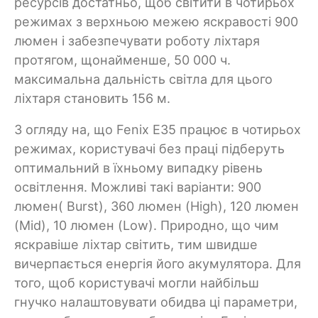
ресурсів достатньо, щоб світити в чотирьох
режимах з верхньою межею яскравості 900
люмен і забезпечувати роботу ліхтаря
протягом, щонайменше, 50 000 ч.
максимальна дальність світла для цього
ліхтаря становить 156 м.
З огляду на, що Fenix E35 працює в чотирьох
режимах, користувачі без праці підберуть
оптимальний в їхньому випадку рівень
освітлення. Можливі такі варіанти: 900
люмен( Burst), 360 люмен (High), 120 люмен
(Mid), 10 люмен (Low). Природно, що чим
яскравіше ліхтар світить, тим швидше
вичерпається енергія його акумулятора. Для
того, щоб користувачі могли найбільш
гнучко налаштовувати обидва ці параметри,