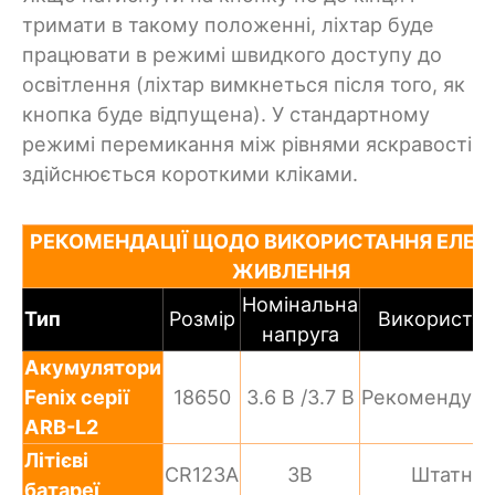
тримати в такому положенні, ліхтар буде
працювати в режимі швидкого доступу до
освітлення (ліхтар вимкнеться після того, як
кнопка буде відпущена). У стандартному
режимі перемикання між рівнями яскравості
здійснюється короткими кліками.
РЕКОМЕНДАЦІЇ ЩОДО ВИКОРИСТАННЯ ЕЛЕМ
ЖИВЛЕННЯ
Номінальна
Тип
Розмір
Використан
напруга
Акумулятори
Fenix серії
18650
3.6 В /3.7 В
Рекомендув
ARB-L2
Літієві
CR123A
3В
Штатно
батареї