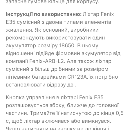
запасне гумове кільце для корпусу.
Інструкції по використанню:
Ліхтар Fenix
E35 сумісний з двома типами елементів
живлення. Як основний, виробники
рекомендують використовувати один
акумулятор розміру 18650. В цьому
відношенні підійде фірмовий акумулятор від
компанії Fenix-ARB-L2. Але також ліхтар
сумісний з більш дрібними за розміром
літієвими батарейками CR123A. їх потрібно
встановлювати відразу дві.
Кнопка управління в ліхтарі Fenix E35
розташовується збоку, ближче до головної
частини. Тримайте її натиснутою до кінця 0,5
с, щоб ліхтар включився або вимкнувся.
Якщо натиснути на кнопку не до кінця і