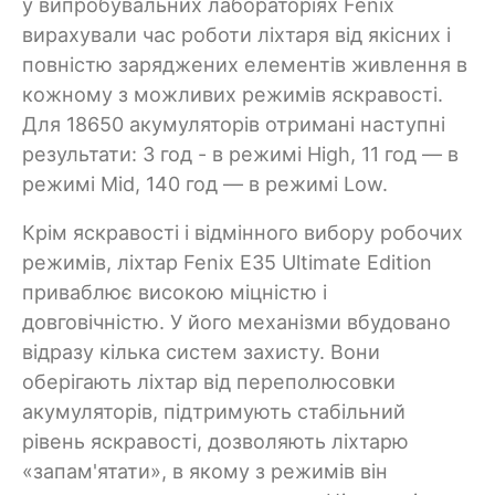
у випробувальних лабораторіях Fenix
вирахували час роботи ліхтаря від якісних і
повністю заряджених елементів живлення в
кожному з можливих режимів яскравості.
Для 18650 акумуляторів отримані наступні
результати: 3 год - в режимі High, 11 год — в
режимі Mid, 140 год — в режимі Low.
Крім яскравості і відмінного вибору робочих
режимів, ліхтар Fenix E35 Ultimate Edition
приваблює високою міцністю і
довговічністю. У його механізми вбудовано
відразу кілька систем захисту. Вони
оберігають ліхтар від переполюсовки
акумуляторів, підтримують стабільний
рівень яскравості, дозволяють ліхтарю
«запам'ятати», в якому з режимів він