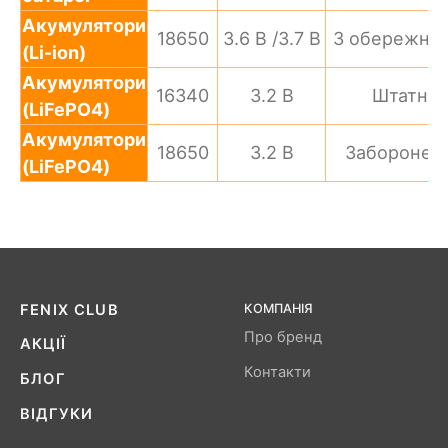
Акумулятори
18650
3.6 В /3.7 В
З обережніс
(Li-ion)
Акумулятори
16340
3.2 В
Штатно
(LiFePO4)
Акумулятори
18650
3.2 В
Заборонен
(LiFePO4)
FENIX ​​CLUB
КОМПАНІЯ
Про бренд
АКЦІЇ
Контакти
БЛОГ
ВІДГУКИ