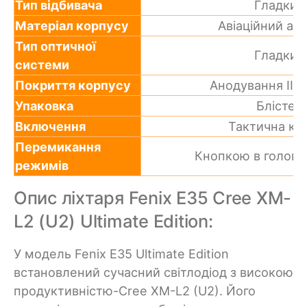
Тип відбивача
Гладкий
Матеріал корпусу
Авіаційний ал
Тип оптичної
Гладкий
системи
Покриття корпусу
Анодування III 
Упаковка
Блістер
Включення
Тактична кн
Перемикання
Кнопкою в головні
режимів
Опис ліхтаря Fenix E35 Cree XM-
L2 (U2) Ultimate Edition:
У модель Fenix E35 Ultimate Edition
встановлений сучасний світлодіод з високою
продуктивністю-Cree XM-L2 (U2). Його