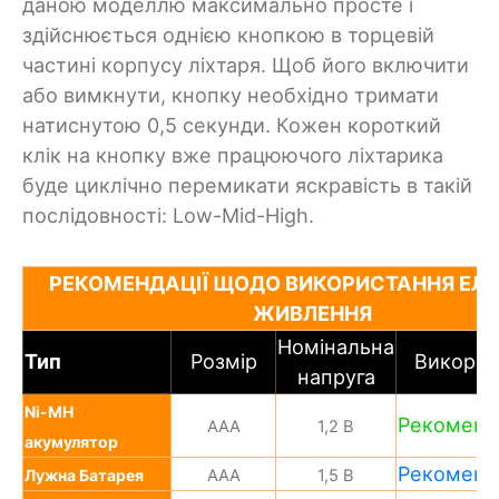
даною моделлю максимально просте і
здійснюється однією кнопкою в торцевій
частині корпусу ліхтаря. Щоб його включити
або вимкнути, кнопку необхідно тримати
натиснутою 0,5 секунди. Кожен короткий
клік на кнопку вже працюючого ліхтарика
буде циклічно перемикати яскравість в такій
послідовності: Low-Mid-High.
РЕКОМЕНДАЦІЇ ЩОДО ВИКОРИСТАННЯ ЕЛЕ
ЖИВЛЕННЯ
Номінальна
Тип
Розмір
Викорис
напруга
Ni-MH
Рекоменд
ААА
1,2 В
акумулятор
Рекоменд
Лужна Батарея
ААА
1,5 В