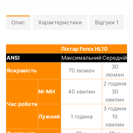
Опис
Характеристики
Відгуки 1
Ліхтар Fenix HL10
ANSI
Максимальний
Середній
М
30
Яскравість
70 люмен
люмен
2 години
NI-MH
40 хвилин
30
хвилин
Час роботи
3 години
Лужний
1 година
10
хвилин