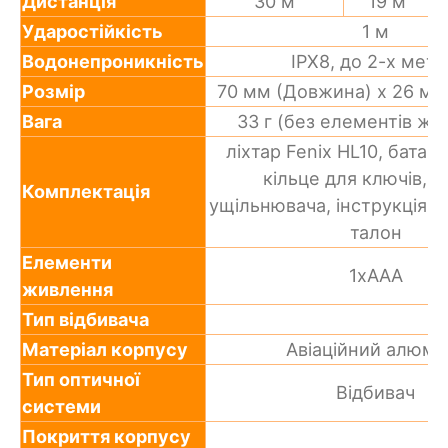
Дистанція
30 м
19 м
Ударостійкість
1 м
Водонепроникність
IPX8, до 2-х метр
Розмір
70 мм (Довжина) x 26 мм
Вага
33 г (без елементів жи
ліхтар Fenix HL10, батар
кільце для ключів, к
Комплектація
ущільнювача, інструкція, 
талон
Елементи
1xAAA
живлення
Тип відбивача
Матеріал корпусу
Авіаційний алюмін
Тип оптичної
Відбивач
системи
Покриття корпусу