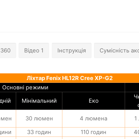
360
Відео 1
Інструкція
Сумісність ак
Ліхтар Fenix HL12R Cree XP-G2
Основні режими
Ч
дній
Мінімальний
Еко
юмен
30 люмен
4 люмена
1
дини
33 годин
110 годин
4