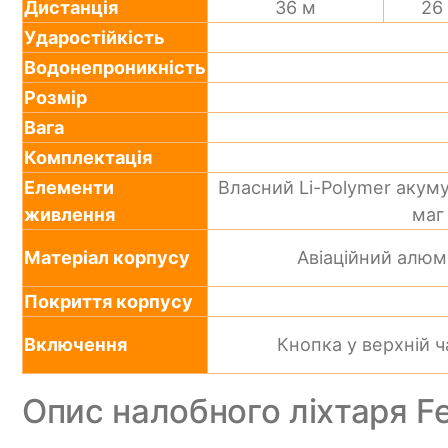
Дистанція
36 м
26
Ударостійкість
Водонепроникність
Розмір
Вага
Комплектація
Елементи
Власний Li-Polymer акуму
живлення
маг
Матеріал корпусу
Авіаційний алюмі
Покриття корпусу
Включення
Кнопка у верхній ч
Опис налобного ліхтаря Fe