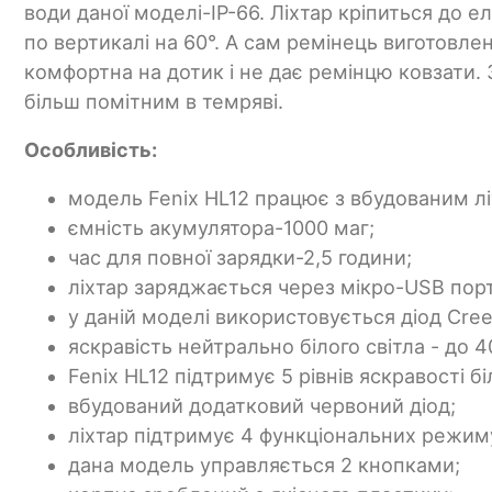
води даної моделі-IP-66. Ліхтар кріпиться до 
по вертикалі на 60°. А сам ремінець виготовле
комфортна на дотик і не дає ремінцю ковзати. 
більш помітним в темряві.
Особливість:
модель Fenix HL12 працює з вбудованим л
ємність акумулятора-1000 маг;
час для повної зарядки-2,5 години;
ліхтар заряджається через мікро-USB порт
у даній моделі використовується діод Cre
яскравість нейтрально білого світла - до 
Fenix HL12 підтримує 5 рівнів яскравості бі
вбудований додатковий червоний діод;
ліхтар підтримує 4 функціональних режим
дана модель управляється 2 кнопками;