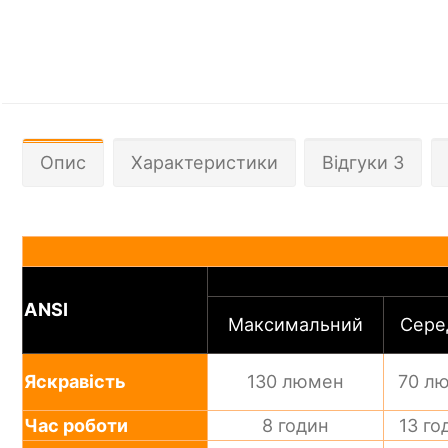
Опис
Характеристики
Відгуки 3
ANSI
Максимальний
Сере
Яскравість
130 люмен
70 л
Час роботи
8 годин
13 го