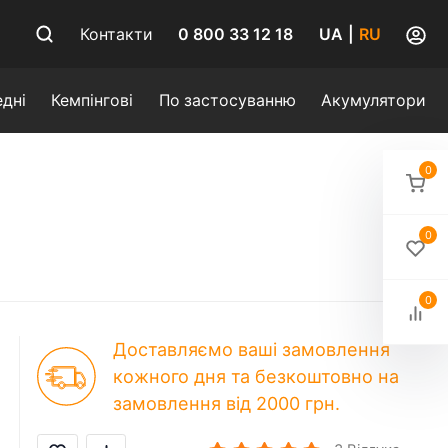
0 800 33 12 18
Контакти
UA
|
RU
дні
Кемпінгові
По застосуванню
Акумулятори
0
0
0
Доставляємо ваші замовлення
кожного дня та безкоштовно на
замовлення від 2000 грн.