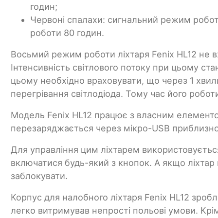
годин;
Червоні спалахи: сигнальний режим роботи
роботи 80 годин.
Восьмий режим роботи ліхтаря Fenix HL12 не в
Інтенсивність світлового потоку при цьому стан
цьому необхідно враховувати, що через 1 хвил
перегрівання світлодіода. Тому час його робо
Модель Fenix HL12 працює з власним елементом
перезаряджається через мікро-USB приблизно з
Для управління цим ліхтарем використовуєтьс
включатися будь-який з кнопок. А якщо ліхтар
заблокувати.
Корпус для налобного ліхтаря Fenix HL12 зробл
легко витримував непрості польові умови. Крім