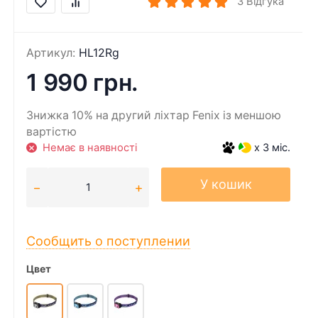
3
Відгука
Артикул:
HL12Rg
1 990 грн.
Знижка 10% на другий ліхтар Fenix із меншою
вартістю
Немає в наявності
x 3 міс.
У кошик
Сообщить о поступлении
Цвет