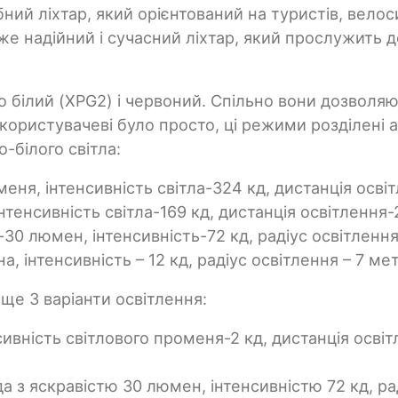
ний ліхтар, який орієнтований на туристів, велос
же надійний і сучасний ліхтар, який прослужить 
но білий (XPG2) і червоний. Спільно вони дозволя
ористувачеві було просто, ці режими розділені а 
-білого світла:
ня, інтенсивність світла-324 кд, дистанція освіт
тенсивність світла-169 кд, дистанція освітлення-2
-30 люмен, інтенсивність-72 кд, радіус освітлення
 інтенсивність – 12 кд, радіус освітлення – 7 метр
ще 3 варіанти освітлення:
сивність світлового променя-2 кд, дистанція осві
а з яскравістю 30 люмен, інтенсивністю 72 кд, ра