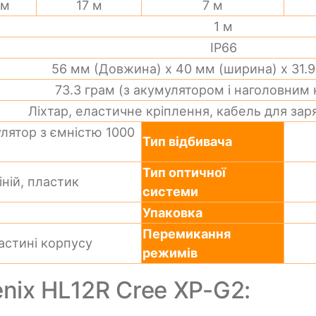
 м
17 м
7 м
1 м
IP66
56 мм (Довжина) х 40 мм (ширина) х 31.9
73.3 грам (з акумулятором і наголовним
Ліхтар, еластичне кріплення, кабель для за
лятор з ємністю 1000
Тип відбивача
Тип оптичної
ній, пластик
системи
Упаковка
Перемикання
астині корпусу
режимів
nix HL12R Cree XP-G2: