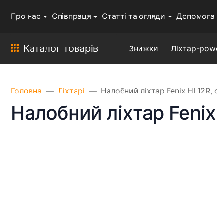
Про нас
Співпраця
Статті та огляди
Допомога
Каталог товарів
Знижки
Ліхтар-pow
Головна
Ліхтарі
Налобний ліхтар Fenix HL12R, 
Налобний ліхтар Fenix