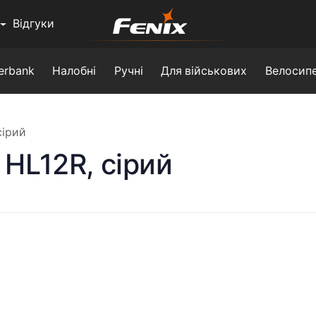
Відгуки
erbank
Налобні
Ручні
Для військових
Велосипе
сірий
 HL12R, сірий