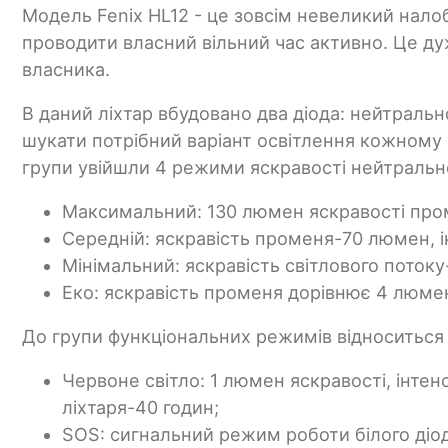
Модель Fenix HL12 - це зовсім невеликий налоб
проводити власний вільний час активно. Це ду
власника.
В даний ліхтар вбудовано два діода: нейтраль
шукати потрібний варіант освітлення кожному к
групи увійшли 4 режими яскравості нейтрально
Максимальний: 130 люмен яскравості проме
Середній: яскравість променя-70 люмен, ін
Мінімальний: яскравість світлового потоку
Еко: яскравість променя дорівнює 4 люмена,
До групи функціональних режимів відноситься 
Червоне світло: 1 люмен яскравості, інтен
ліхтаря-40 годин;
SOS: сигнальний режим роботи білого діод