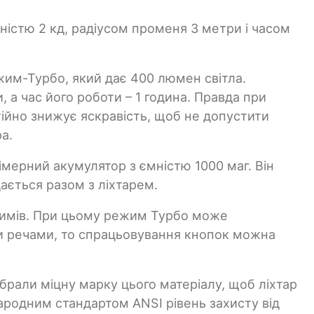
ністю 2 кд, радіусом променя 3 метри і часом
жим-Турбо, який дає 400 люмен світла.
, а час його роботи – 1 година. Правда при
ійно знижує яскравість, щоб не допустити
а.
мерний акумулятор з ємністю 1000 маг. Він
ається разом з ліхтарем.
ежимів. При цьому режим Турбо може
ми речами, то спрацьовування кнопок можна
ибрали міцну марку цього матеріалу, щоб ліхтар
народним стандартом ANSI рівень захисту від