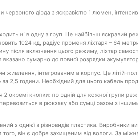
 червоного діода з яскравістю 1 люмен, інтенсив
ходить ні в одну з груп. Це найбільш яскравий ре
овить 1024 кд, радіус променя ліхтаря – 64 метри
ину після включення цього режиму, ліхтар самост
ти вказано сумарно до повної розрядки акумулятор
 живлення, інтегрованим в корпус. Це літій-полі
а 2,5 години. Необхідний для цього кабель прод
я 2 окремі кнопки: по одній для кожної групи р
 перевозиться в рюкзаку або сумці разом з інши
ений з однієї з різновидів пластика. Виробники в
 того, він є добре захищеним від вологи. За між