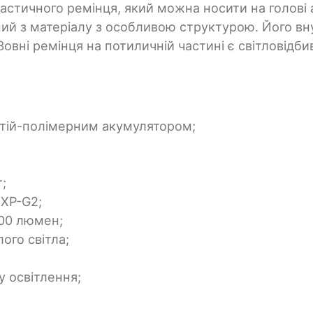
еластичного ремінця, який можна носити на голові
ний з матеріалу з особливою структурою. Його вн
Зовні ремінця на потиличній частині є світловідби
ітій-полімерним акумулятором;
;
eXP-G2;
400 люмен;
лого світла;
у освітлення;