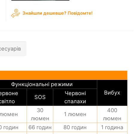
Знайшли дешевше? Повідомте!
сесуарів
Функціональні режими
Вибух
ервоне
Червоні
SOS
світло
спалахи
30
400
 люмен
1 люмен
люмен
люмен
0 годин
66 годин
80 годин
1 година