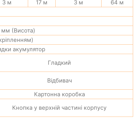
3 м
17 м
3 м
64 м
 мм (Висота)
 кріпленням)
рядки акумулятор
Гладкий
Відбивач
Картонна коробка
Кнопка у верхній частині корпусу