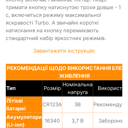
тримати кнопку натиснутою трохи довше - 1
с, включиться режиму максимальної
яскравості Turbo. А звичайні короткі
натискання на кнопку перемикають
стандартний набір яркостних режимів.
Завантажити інструкцію
РЕКОМЕНДАЦІЇ ЩОДО ВИКОРИСТАННЯ ЕЛЕМ
ЖИВЛЕННЯ
Номінальна
Тип
Розмір
Використан
напруга
Літієві
CR123A
3В
Рекомендув
батареї
Акумулятори
16340
3,7 В
Заборонен
(Li-ion)