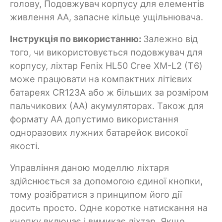
голову, Подовжувач корпусу для елементів
живлення АА, запасне кільце ущільнювача.
Інструкція по використанню:
Залежно від
того, чи використовується подовжувач для
корпусу, ліхтар Fenix HL50 Cree XM-L2 (Т6)
може працювати на компактних літієвих
батареях CR123A або ж більших за розміром
пальчикових (АА) акумуляторах. Також для
формату АА допустимо використання
одноразових лужних батарейок високої
якості.
Управління даною моделлю ліхтаря
здійснюється за допомогою єдиної кнопки,
тому розібратися з принципом його дії
досить просто. Одне коротке натискання на
кнопку включає і вимикає ліхтар. Якщо