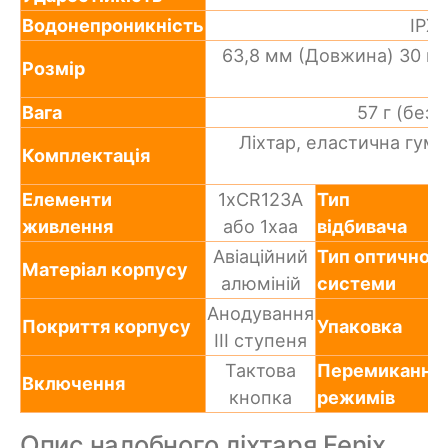
Водонепроникність
IPX8
63,8 мм (Довжина) 30 мм
Розмір
Вага
57 г (без
Ліхтар, еластична гумк
Комплектація
Елементи
1xCR123A
Тип
живлення
або 1хаа
відбивача
Авіаційний
Тип оптичної
Матеріал корпусу
алюміній
системи
Анодування
Покриття корпусу
Упаковка
III ступеня
Тактова
Перемикання
Включення
кнопка
режимів
Опис налобного ліхтаря Fenix