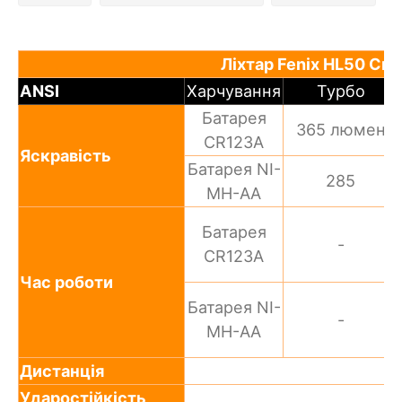
Ліхтар Fenix HL50 Cre
ANSI
Харчування
Турбо
Батарея
365 люмен
CR123A
Яскравість
Батарея NI-
285
MH-AA
Батарея
-
CR123A
Час роботи
Батарея NI-
-
MH-AA
Дистанція
Ударостійкість