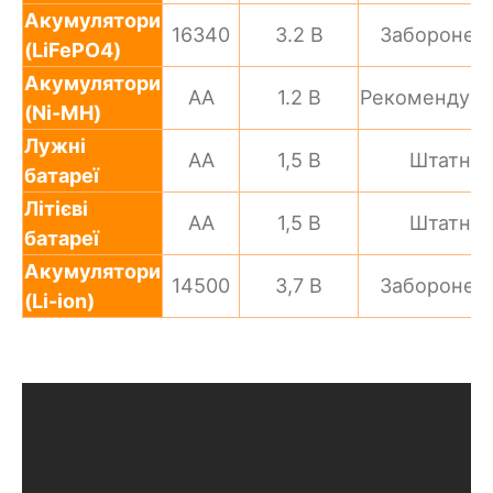
Акумулятори
16340
3.2 В
Заборонен
(LiFePO4)
Акумулятори
AA
1.2 В
Рекомендув
(Ni-MH)
Лужні
AA
1,5 В
Штатно
батареї
Літієві
AA
1,5 В
Штатно
батареї
Акумулятори
14500
3,7 В
Заборонен
(Li-ion)