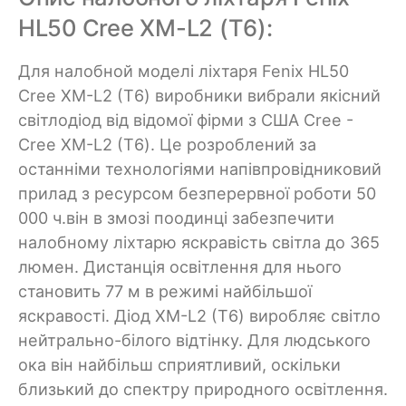
HL50 Cree XM-L2 (Т6):
Для налобной моделі ліхтаря Fenix HL50
Cree XM-L2 (Т6) виробники вибрали якісний
світлодіод від відомої фірми з США Cree -
Cree XM-L2 (Т6). Це розроблений за
останніми технологіями напівпровідниковий
прилад з ресурсом безперервної роботи 50
000 ч.він в змозі поодинці забезпечити
налобному ліхтарю яскравість світла до 365
люмен. Дистанція освітлення для нього
становить 77 м в режимі найбільшої
яскравості. Діод XM-L2 (Т6) виробляє світло
нейтрально-білого відтінку. Для людського
ока він найбільш сприятливий, оскільки
близький до спектру природного освітлення.