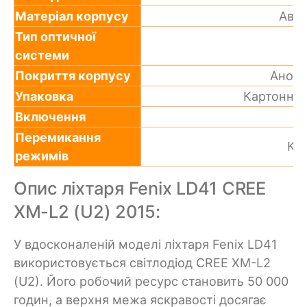
Матеріал корпусу
Авіа
Тип оптичної
системи
Покриття корпусу
Аноду
Упаковка
Картонна 
Включення
Кн
Перемикання
Кно
режимів
Опис ліхтаря Fenix LD41 CREE
XM-L2 (U2) 2015:
У вдосконаленій моделі ліхтаря Fenix LD41
використовується світлодіод CREE XM-L2
(U2). Його робочий ресурс становить 50 000
годин, а верхня межа яскравості досягає