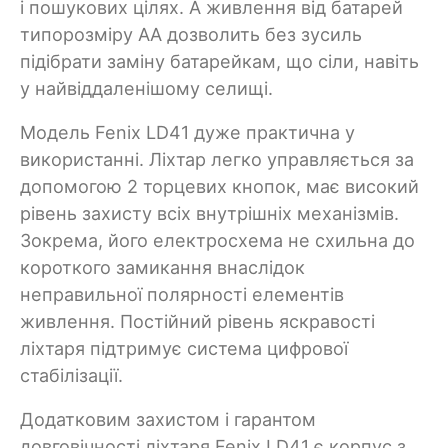
і пошукових цілях. А живлення від батарей
типорозміру АА дозволить без зусиль
підібрати заміну батарейкам, що сіли, навіть
у найвіддаленішому селищі.
Модель Fenix LD41 дуже практична у
використанні. Ліхтар легко управляється за
допомогою 2 торцевих кнопок, має високий
рівень захисту всіх внутрішніх механізмів.
Зокрема, його електросхема не схильна до
короткого замикання внаслідок
неправильної полярності елементів
живлення. Постійний рівень яскравості
ліхтаря підтримує система цифрової
стабілізації.
Додатковим захистом і гарантом
довговічності ліхтаря Fenix LD41 є корпус з