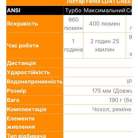
Ліхтар Fenix LD41 CREE X
ANSI
Турбо
Максимальний
Сер
960
1
Яскравість
400 люмен
люмен
лю
9 г
1
2 годин 25
Час роботи
година
хвилин
хв
Дистанція
Ударостійкість
Водонепроникність
IPX8
Розмір
175 мм (Довжина
Вага
190 г (бе
Комплектація
Чохол, ремінець
Елементи
живлення
Тип відбивача