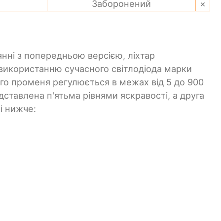
Заборонений
×
янні з попередньою версією, ліхтар
 використанню сучасного світлодіода марки
його променя регулюється в межах від 5 до 900
ставлена п'ятьма рівнями яскравості, а друга
і нижче: