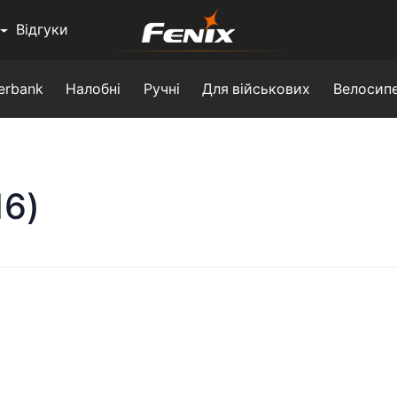
Відгуки
erbank
Налобні
Ручні
Для військових
Велосипе
16)