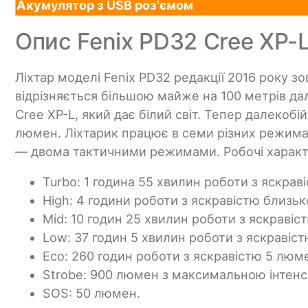
Акумулятор з USB роз'ємом
Опис Fenix PD32 Cree XP-L
Ліхтар моделі Fenix PD32 редакції 2016 року з
відрізняється більшою майже на 100 метрів д
Cree XP-L, який дає білий світ. Тепер далекобі
люмен. Ліхтарик працює в семи різних режимах
— двома тактичними режимами. Робочі характ
Turbo: 1 година 55 хвилин роботи з яскра
High: 4 години роботи з яскравістю близь
Mid: 10 годин 25 хвилин роботи з яскравіс
Low: 37 годин 5 хвилин роботи з яскравіс
Eco: 260 годин роботи з яскравістю 5 люм
Strobe: 900 люмен з максимальною інтенс
SOS: 50 люмен.