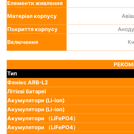
Елементи живлення
Матеріал корпусу
Авіа
Покриття корпусу
Аноду
Включення
Кн
РЕКОМ
Тип
Фенікс ARB-L2
Літієві батареї
Акумулятори (Li-ion)
Акумулятори (Li-ion)
Акумулятори （LiFePO4）
Акумулятори （LiFePO4）