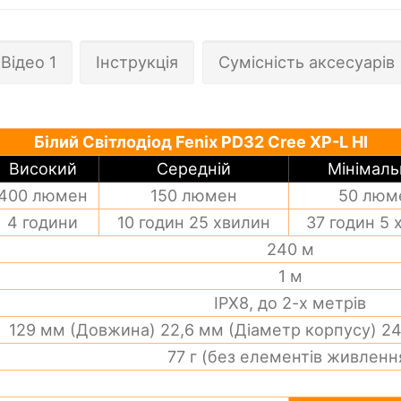
Відео 1
Інструкція
Сумісність аксесуарів
Білий Світлодіод Fenix PD32 Cree XP-L HI
Високий
Середній
Мінімал
400 люмен
150 люмен
50 люм
4 години
10 годин 25 хвилин
37 годин 5 
240 м
1 м
IPX8, до 2-х метрів
129 мм (Довжина) 22,6 мм (Діаметр корпусу) 24
77 г (без елементів живленн