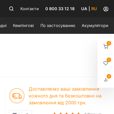
0 800 33 12 18
Контакти
UA
|
RU
дні
Кемпінгові
По застосуванню
Акумулятори
0
0
0
Доставляємо ваші замовлення
кожного дня та безкоштовно на
замовлення від 2000 грн.