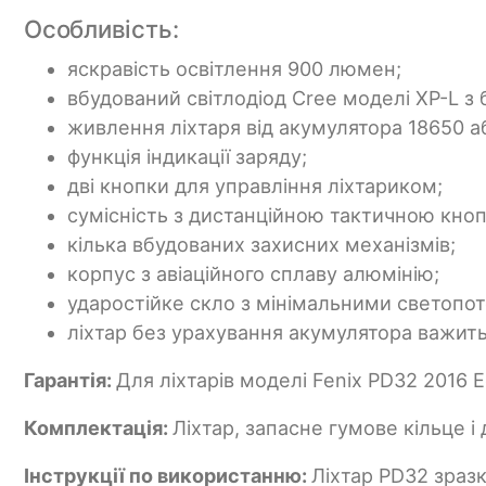
Особливість:
яскравість освітлення 900 люмен;
вбудований світлодіод Cree моделі XP-L з б
живлення ліхтаря від акумулятора 18650 а
функція індикації заряду;
дві кнопки для управління ліхтариком;
сумісність з дистанційною тактичною кно
кілька вбудованих захисних механізмів;
корпус з авіаційного сплаву алюмінію;
ударостійке скло з мінімальними светопо
ліхтар без урахування акумулятора важить 
Гарантія:
Для ліхтарів моделі Fenix PD32 2016 
Комплектація:
Ліхтар, запасне гумове кільце і
Інструкції по використанню:
Ліхтар PD32 зразк