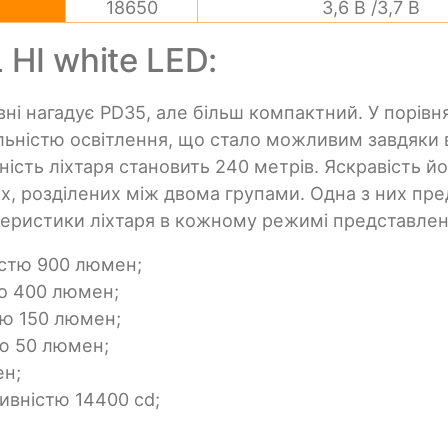
18650
3,6 В /3,7 В
 HI white LED:
овні нагадує PD35, але більш компактний. У порівн
альністю освітлення, що стало можливим завдяки
йність ліхтаря становить 240 метрів. Яскравість 
, розділених між двома групами. Одна з них пред
еристики ліхтаря в кожному режимі представлен
вістю 900 люмен;
ко 400 люмен;
тю 150 люмен;
тю 50 люмен;
ен;
ивністю 14400 cd;