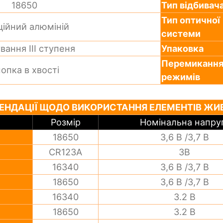
18650
Тип відбивач
Тип оптичної
ційний алюміній
системи
вання III ступеня
Упаковка
Перемиканн
опка в хвості
режимів
ЕНДАЦІЇ ЩОДО ВИКОРИСТАННЯ ЕЛЕМЕНТІВ ЖИ
Розмір
Номінальна напру
18650
3,6 В /3,7 В
CR123A
3В
16340
3,6 В /3,7 В
18650
3,6 В /3,7 В
16340
3.2 В
18650
3.2 В