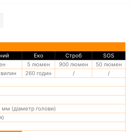
ьний
Еко
Строб
SOS
ен
5 люмен
900 люмен
50 люмен
хвилин
260 годин
/
/
 мм (діаметр голови)
я)