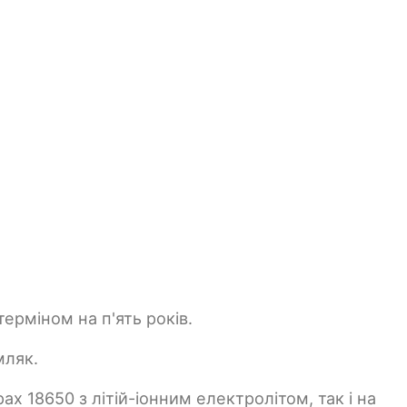
ерміном на п'ять років.
мляк.
х 18650 з літій-іонним електролітом, так і на