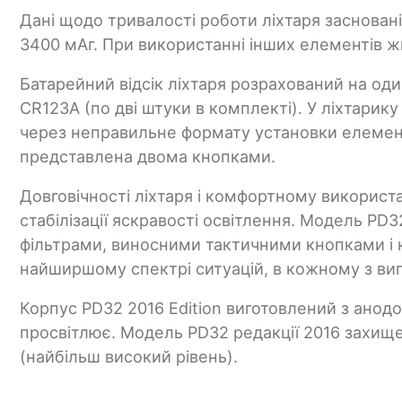
Дані щодо тривалості роботи ліхтаря заснован
3400 мАг. При використанні інших елементів ж
Батарейний відсік ліхтаря розрахований на оди
CR123A (по дві штуки в комплекті). У ліхтари
через неправильне формату установки елемент
представлена двома кнопками.
Довговічності ліхтаря і комфортному використа
стабілізації яскравості освітлення. Модель PD
фільтрами, виносними тактичними кнопками і к
найширшому спектрі ситуацій, в кожному з вип
Корпус PD32 2016 Edition виготовлений з анодо
просвітлює. Модель PD32 редакції 2016 захищен
(найбільш високий рівень).