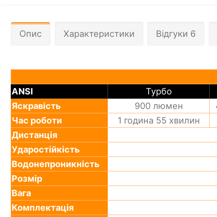
Опис
Характеристики
Відгуки 6
ANSI
Турбо
Яскравість
900 люмен
Час роботи
1 година 55 хвилин
Дистанція
Ударостійкість
Водонепроникність
Розмір
Вага
Комплектація