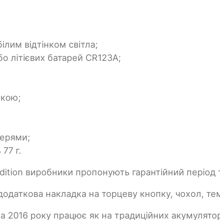
ілим відтінком світла;
бо літієвих батарей CR123A;
пкою;
терями;
77 г.
Edition виробники пропонують гарантійний період т
 додаткова накладка на торцеву кнопку, чохол, те
а 2016 року працює як на традиційних акумулятора