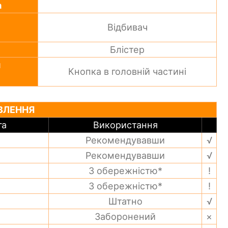
а
Відбивач
Блістер
я
Кнопка в головній частині
ВЛЕННЯ
га
Використання
Рекомендувавши
√
Рекомендувавши
√
З обережністю*
!
З обережністю*
!
Штатно
√
Заборонений
×