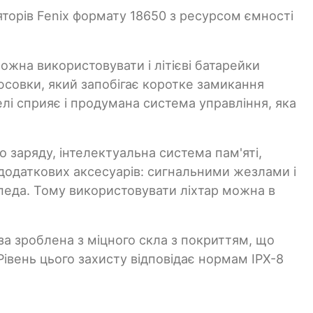
яторів Fenix формату 18650 з ресурсом ємності
ожна використовувати і літієві батарейки
юсовки, який запобігає коротке замикання
і сприяє і продумана система управління, яка
 заряду, інтелектуальна система пам'яті,
х додаткових аксесуарів: сигнальними жезлами і
педа. Тому використовувати ліхтар можна в
за зроблена з міцного скла з покриттям, що
Рівень цього захисту відповідає нормам IPX-8