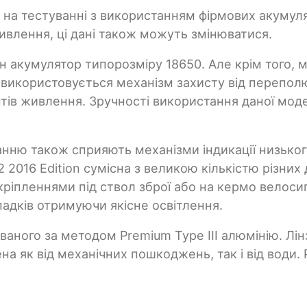
і на тестуванні з використанням фірмових акумул
ивлення, ці дані також можуть змінюватися.
н акумулятор типорозміру 18650. Але крім того, м
ку використовується механізм захисту від перепол
ів живлення. Зручності використання даної модел
нню також сприяють механізми індикації низького
32 2016 Edition сумісна з великою кількістю різни
ріпленнями під ствол зброї або на кермо велоси
адків отримуючи якісне освітлення.
ваного за методом Premium Type III алюмінію. Лін
а як від механічних пошкоджень, так і від води. 