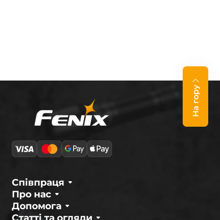
На гору
Співпраця
Про нас
Допомога
Статті та огляди