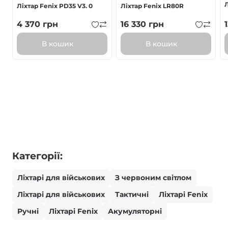
Л
Ліхтар Fenix PD35 V3. 0
Ліхтар Fenix LR80R
4 370
грн
16 330
грн
В кошик
В кошик
Категорії:
Ліхтарі для військових
З червоним світлом
Ліхтарі для військових
Тактичні
Ліхтарі Fenix
Ручні
Ліхтарі Fenix
Акумуляторні