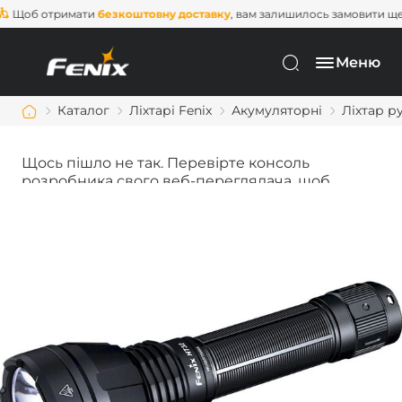
Щоб отримати
безкоштовну доставку
, вам залишилось замовит
Меню
Каталог
Ліхтарі Fenix
Акумуляторні
Ліхтар р
Щось пішло не так. Перевірте консоль
розробника свого веб-переглядача, щоб
дізнатися більше.