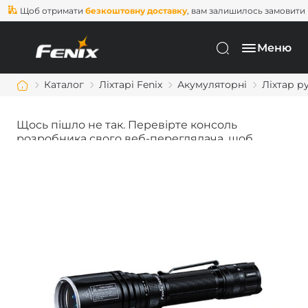
Щоб отримати
безкоштовну доставку
, вам залишилось замовити ще
Меню
Каталог
Ліхтарі Fenix
Акумуляторні
Ліхтар р
Щось пішло не так. Перевірте консоль
розробника свого веб-переглядача, щоб
дізнатися більше.