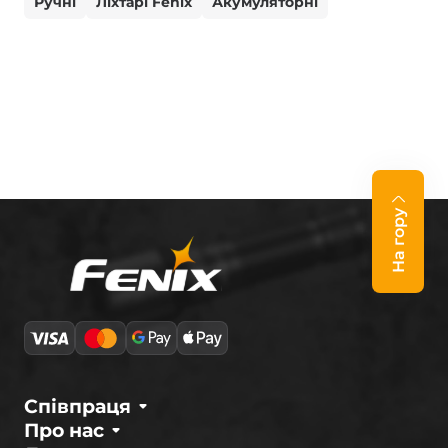
Ручні
Ліхтарі Fenix
Акумуляторні
На гору
Співпраця
Про нас