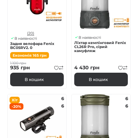
(20)
В наявності
В наявності
Ліхтар кемпінговий Fenix
Задня велофара Fenix
CL26R Pro, сірий
BC05RV2. 0
камуфляж
Економія
165
грн
1 100
грн
935
грн
4 430
грн
В кошик
В кошик
6
6
Хіт
6
6
-20%