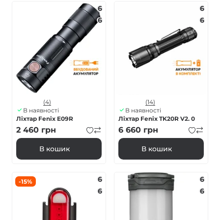
6
6
6
6
(4)
(14)
В наявності
В наявності
Ліхтар Fenix E09R
Ліхтар Fenix TK20R V2. 0
2 460
грн
6 660
грн
В кошик
В кошик
6
6
-15%
6
6