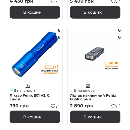
4 430
грн
5 490
грн
В кошик
В кошик
6
6
6
6
(5)
(2)
В наявності
В наявності
Ліхтар Fenix E01 V2. 0,
Ліхтар наключний Fenix
синій
E06R сірий
790
грн
2 890
грн
В кошик
В кошик