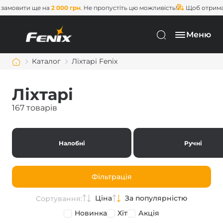
ти ще на
2 000 грн
. Не пропустіть цю можливість!
Щоб отримати
без
Меню
Каталог
Ліхтарі Fenix
Ліхтарі
167 товарів
Налобні
Ручні
Фільтрація
Ціна
За популярністю
Сортування:
Новинка
Хіт
Акція