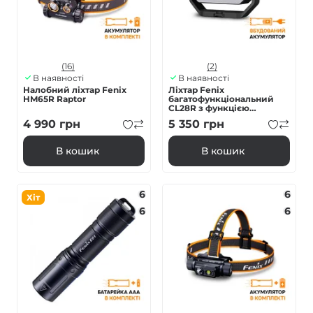
(16)
(2)
В наявності
В наявності
Налобний ліхтар Fenix
Ліхтар Fenix
HM65R Raptor
багатофункціональний
CL28R з функцією
Powerbank (10 000 mAh)
4 990
грн
5 350
грн
В кошик
В кошик
6
6
Хіт
6
6