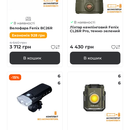
(31)
В наявності
В наявності
Ліхтар кемпінговий Fenix
Велофара Fenix BC26R
CL26R Pro, темно-зелений
Економія
928
грн
4 640
грн
3 712
грн
4 430
грн
В кошик
В кошик
6
6
-15%
6
6