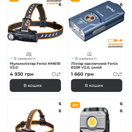
6
6
(16)
(3)
В наявності
В наявності
Мультиліхтар Fenix HM61R
Ліхтар наключний Fenix
V2.0
E03R V2.0, синій
4 930
грн
1 660
грн
В кошик
В кошик
6
6
Хіт
6
6