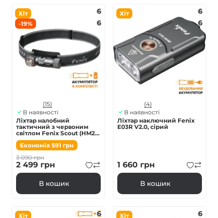
6
6
Хіт
Хіт
6
6
-19%
(15)
(4)
В наявності
В наявності
Ліхтар налобний
Ліхтар наключний Fenix
тактичний з червоним
E03R V2.0, сірий
світлом Fenix Scout (HM23
V2.0) | Лімітована серія
Економія
591
грн
3 090
грн
2 499
грн
1 660
грн
В кошик
В кошик
6
6
Хіт
Хіт