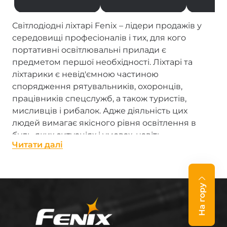
Світлодіодні ліхтарі Fenix – лідери продажів у
середовищі професіоналів і тих, для кого
портативні освітлювальні прилади є
предметом першої необхідності. Ліхтарі та
ліхтарики є невід'ємною частиною
спорядження рятувальників, охоронців,
працівників спецслужб, а також туристів,
мисливців і рибалок. Адже діяльність цих
людей вимагає якісного рівня освітлення в
будь-яких ситуаціях і умовах, навіть
Читати далi
екстремальних.
Ліхтарі виробництва Fenix – справжні «промені
сонця в кишені». Кожен, від надпотужного
На гору
професійного ліхтаря з LED до мініатюрного
брелока-ліхтарика, гідно виконує свою роботу.
Ліхтарі Фенікс відрізняються високою