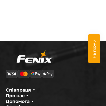
На гору
Співпраця
Про нас
Допомога