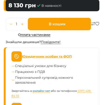
8 130
грн
В наявності
В кошик
Оплата частинами
Знайшли дешевше?
Повiдомте!
Юридичним особам та ФОП
Спеціальні умови для бізнесу
Працюємо з ПДВ
Персональний супровід кожного
замовлення
Звертайтесь в
онлайн-чат
або за телефоном
(097) 428 
84 55