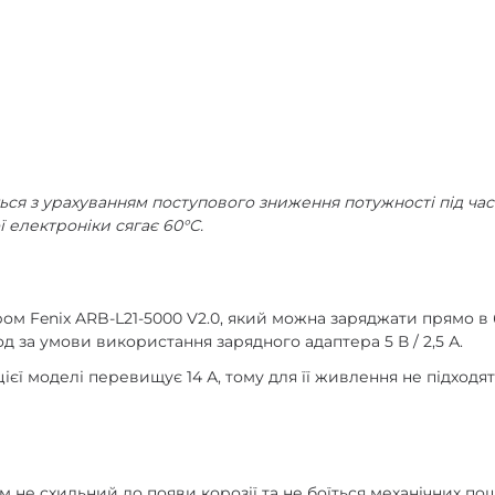
ься з урахуванням поступового зниження потужності під ча
 електроніки сягає 60°C.
ором Fenix ARB-L21-5000 V2.0, який можна заряджати прямо 
д за умови використання зарядного адаптера 5 В / 2,5 А.
єї моделі перевищує 14 А, тому для її живлення не підходят
 не схильний до появи корозії та не боїться механічних пошк