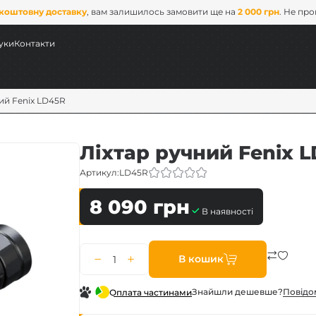
коштовну доставку
, вам залишилось замовити ще на
2 000 грн
. Не пр
уки
Контакти
ий Fenix LD45R
Ліхтар ручний Fenix 
Артикул:
LD45R
8 090
грн
В наявності
ових
В кошик
x
Знайшли дешевше?
Повiдо
Оплата частинами