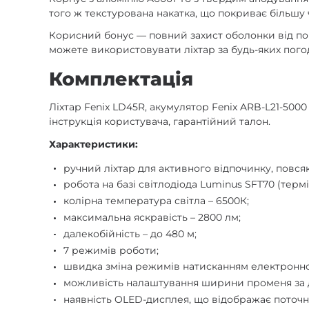
того ж текстурована накатка, що покриває більшу 
Корисний бонус — повний захист оболонки від поп
можете використовувати ліхтар за будь-яких погод
Комплектація
Ліхтар Fenix LD45R, акумулятор Fenix ARB-L21-5000
інструкція користувача, гарантійний талон.
Характеристики:
ручний ліхтар для активного відпочинку, повс
робота на базі світлодіода Luminus SFT70 (термі
колірна температура світла – 6500К;
максимальна яскравість – 2800 лм;
далекобійність – до 480 м;
7 режимів роботи;
швидка зміна режимів натисканням електронно
можливість налаштування ширини променя за 
наявність OLED-дисплея, що відображає поточни