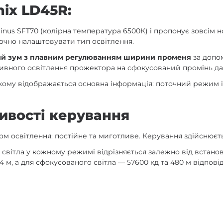
nix LD45R:
minus SFT70 (колірна температура 6500К) і пропонує зовсім 
точно налаштовувати тип освітлення.
й зум з плавним регулюванням ширини променя
за допо
ливного освітлення прожектора на сфокусований промінь да
якому відображається основна інформація: поточний режим і 
ивості керування
типом освітлення: постійне та миготливе. Керування здійсню
ть світла у кожному режимі відрізняється залежно від вста
 м, а для сфокусованого світла — 57600 кд та 480 м відповід