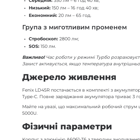
Середній:
350 лм – 6 год 40 хв;
Низький:
150 лм – 16 год 40 хв;
Економний:
20 лм – 65 год.
Група з миготливим променем
Стробоскоп:
2800 лм;
SOS:
150 лм.
Важливо!
Час роботи у режимі Турбо розраховуєт
Захист активується, якщо температура внутрішньої
Джерело живлення
Fenix LD45R постачається в комплекті з акумулят
Type-C. Повне заряджання акумулятора триває 3 го
Майте на увазі, що максимальний робочий струм ці
5000U.
Фізичні параметри
Корпус з алюмінію A6061-T6 з твердим анодуванням