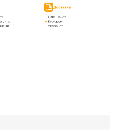
Доставка
та
Нова Пошта
отримані
Кур’єром
тинами
Укрпошта