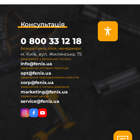
Консультація
0 800 33 12 18
безкоштовна лінія, менеджери
м. Київ, вул. Жилянська, 75
звернення з загальних питань
info@fenix.ua
звернення оптових покупців
opt@fenix.ua
звернення корпоративних клієнтів
corp@fenix.ua
звернення з питань реклами
marketing@fenix.ua
сервісний центр
service@fenix.ua