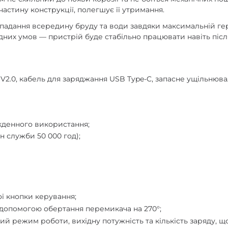
частину конструкції, полегшує її утримання.
адання всередину бруду та води завдяки максимальній герме
них умов — пристрій буде стабільно працювати навіть після
 V2.0, кабель для заряджання USB Type-C, запасне ущільнювал
якденного використання;
н служби 50 000 год);
ї кнопки керування;
допомогою обертання перемикача на 270°;
й режим роботи, вихідну потужність та кількість заряду, щ