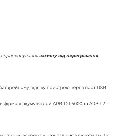
с спрацьовування
захисту від перегрівання
.
в батарейному відсіку пристрою через порт USB
ь фірмові акумулятори ARB-L21-5000 та ARB-L21-
оджень, зокрема у разі падіння з висоти 1 м. До