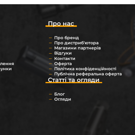
Про нас
Про бренд
Про дистриб'ютора
Магазини партнерів
Відгуки
Контакти
влення
Оферта
рунки
Політика конфіденційності
Публічна реферальна оферта
Статті та огляди
Блог
Огляди