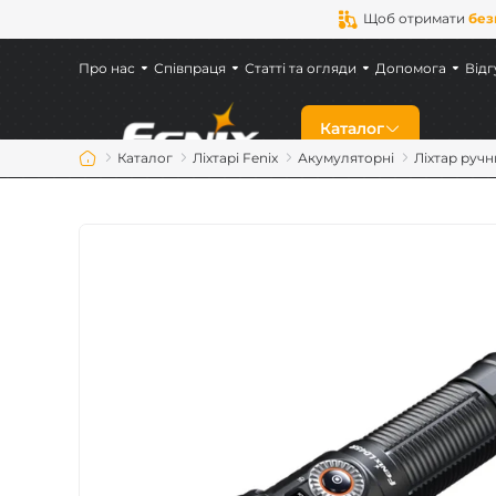
Щоб отримати
без
Про нас
Співпраця
Статті та огляди
Допомога
Відг
Каталог
Каталог
Ліхтарі Fenix
Акумуляторні
Ліхтар ручн
Знижки
Новинки
Ліхтарі Fenix
Ліхтарі для військ
Акумулятори Feni