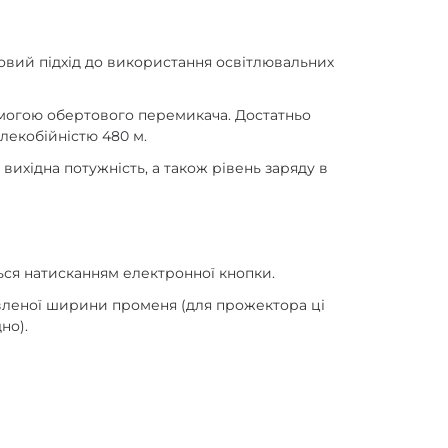
новий підхід до використання освітлювальних
могою обертового перемикача. Достатньо
лекобійністю 480 м.
вихідна потужність, а також рівень заряду в
ється натисканням електронної кнопки.
новленої ширини променя (для прожектора ці
но).