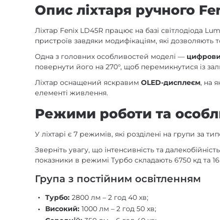
Опис ліхтаря ручного Fe
Ліхтар Fenix LD45R працює на базі світлодіода Lu
пристроїв завдяки модифікаціям, які дозволяють 
Одна з головних особливостей моделі —
цифрови
повернути його на 270°, щоб перемикнутися із за
Ліхтар оснащений яскравим
OLED-дисплеєм
, на 
елементі живлення.
Режими роботи та особл
У ліхтарі є 7 режимів, які розділені на групи за 
Зверніть увагу, що інтенсивність та далекобійніс
показники в режимі Турбо складають 6750 кд та 164
Група з постійним освітленням
Турбо:
2800 лм – 2 год 40 хв;
Високий:
1000 лм – 2 год 50 хв;