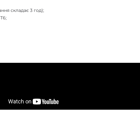
ння складає 3 год);
T6;