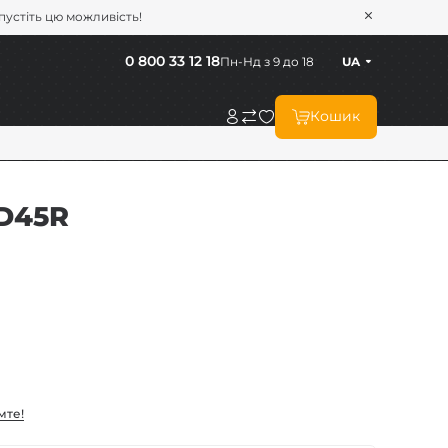
опустіть цю можливість!
0 800 33 12 18
Пн-Нд з 9 до 18
UA
Кошик
LD45R
мте!