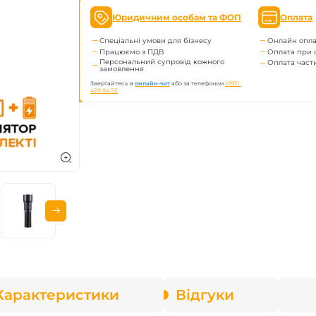
enix
Юридичним особам та ФОП
Оплата
Спеціальні умови для бізнесу
Онлайн опла
арів
Працюємо з ПДВ
Оплата при 
Персональний супровід кожного
Оплата час
замовлення
Звертайтесь в
онлайн-чат
або за телефоном
(097) 
428 84 55
Характеристики
Відгуки