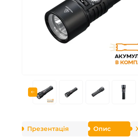
Зарядні пристрої F
Аксесуари для ліхт
Презентація
Опис