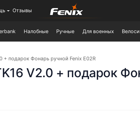
щь
Отзывы
erbank
Налобные
Ручные
Для военных
Велоси
.0 + подарок Фонарь ручной Fenix ​​E02R
TK16 V2.0 + подарок Фон