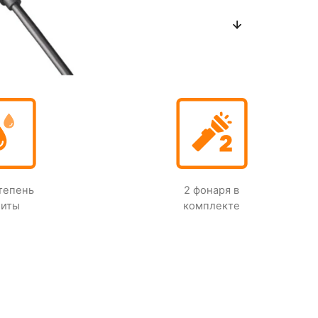
степень
2 фонаря в
щиты
комплекте